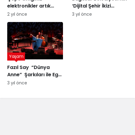
elektronikler artık
‘Dijital Şehir İkizi
altına dönüşebilir!
Sürdürülebilir Şehir
2 yıl önce
3 yıl önce
Üstelik peynir altı
Yönetimi Projesi’ne
suyuyla
ödül
Yaşam
Fazıl Say “Dünya
Anne” Şarkıları ile Ege
Turnesi’nde
3 yıl önce