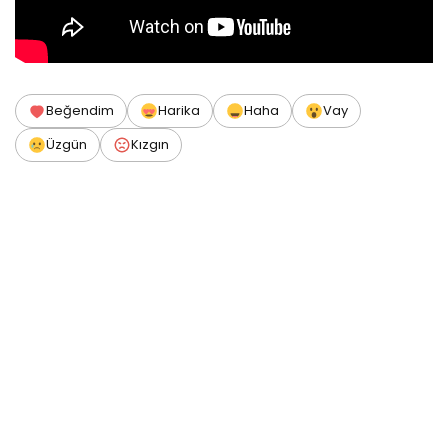
Beğendim
Harika
Haha
Vay
Üzgün
Kızgın