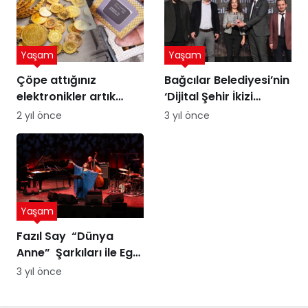
Yaşam
Yaşam
Çöpe attığınız
Bağcılar Belediyesi’nin
elektronikler artık
‘Dijital Şehir İkizi
altına dönüşebilir!
Sürdürülebilir Şehir
2 yıl önce
3 yıl önce
Üstelik peynir altı
Yönetimi Projesi’ne
suyuyla
ödül
Yaşam
Fazıl Say “Dünya
Anne” Şarkıları ile Ege
Turnesi’nde
3 yıl önce