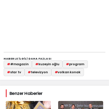
HABERLE ILGILI DAHA FAZLASI
#
#magazin
#
kuzeyin oğlu
#
program
#
star tv
#
televizyon
#
volkan konak
Benzer Haberler