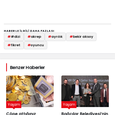
HABERLE ILGILI DAHA FAZLASI
#
#dizi
#
akrep
#
ayrılık
#
bekir aksoy
#
fikret
#
oyuncu
Benzer Haberler
Yaşam
Yaşam
Çöpe attığınız
Bağcılar Belediyesi’nin