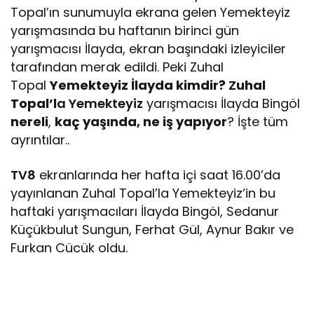
Topal’ın sunumuyla ekrana gelen Yemekteyiz
yarışmasında bu haftanın birinci gün
yarışmacısı İlayda, ekran başındaki izleyiciler
tarafından merak edildi. Peki Zuhal
Topal
Yemekteyiz İlayda kimdir?
Z
uhal
Topal’l
a Yemekteyiz
yarışmacısı İlayda Bingöl
nereli
,
kaç yaşında, ne iş yapıyor
? İşte tüm
ayrıntılar..
TV8
ekranlarında her hafta içi saat 16.00’da
yayınlanan Zuhal Topal’la Yemekteyiz‘in bu
haftaki yarışmacıları İlayda Bingöl, Sedanur
Küçükbulut Sungun, Ferhat Gül, Aynur Bakır ve
Furkan Cücük oldu.