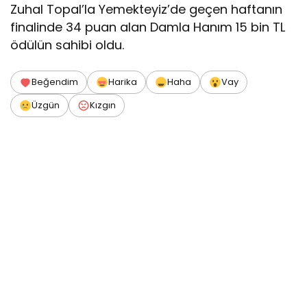
Zuhal Topal’la Yemekteyiz’de geçen haftanın
finalinde 34 puan alan Damla Hanım 15 bin TL
ödülün sahibi oldu.
Beğendim
Harika
Haha
Vay
Üzgün
Kızgın