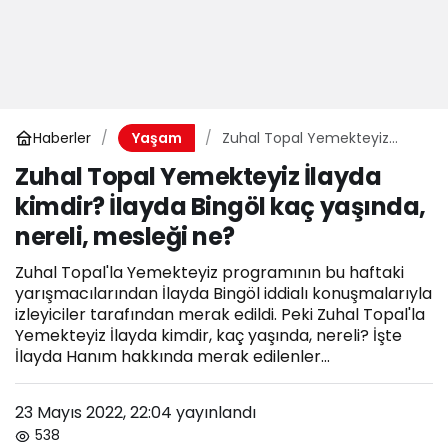
Haberler
Zuhal Topal Yemekteyiz
Yaşam
İlayda kimdir? İlayda Bingöl
Zuhal Topal Yemekteyiz İlayda
kaç yaşında, nereli, mesleği
kimdir? İlayda Bingöl kaç yaşında,
ne?
nereli, mesleği ne?
Zuhal Topal'la Yemekteyiz programının bu haftaki
yarışmacılarından İlayda Bingöl iddialı konuşmalarıyla
izleyiciler tarafından merak edildi. Peki Zuhal Topal'la
Yemekteyiz İlayda kimdir, kaç yaşında, nereli? İşte
İlayda Hanım hakkında merak edilenler...
23 Mayıs 2022, 22:04
yayınlandı
538