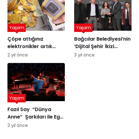
Yaşam
Yaşam
Çöpe attığınız
Bağcılar Belediyesi’nin
elektronikler artık
‘Dijital Şehir İkizi
altına dönüşebilir!
Sürdürülebilir Şehir
2 yıl önce
3 yıl önce
Üstelik peynir altı
Yönetimi Projesi’ne
suyuyla
ödül
Yaşam
Fazıl Say “Dünya
Anne” Şarkıları ile Ege
Turnesi’nde
3 yıl önce