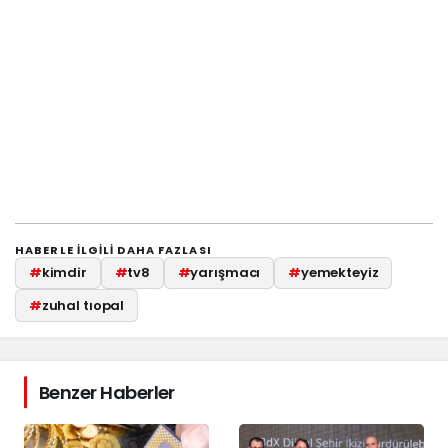
HABERLE ILGILI DAHA FAZLASI
#
kimdir
#
tv8
#
yarışmacı
#
yemekteyiz
#
zuhal tıopal
Benzer Haberler