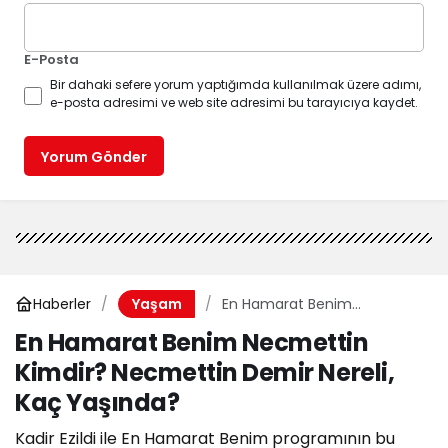
E-Posta
Bir dahaki sefere yorum yaptığımda kullanılmak üzere adımı,
e-posta adresimi ve web site adresimi bu tarayıcıya kaydet.
Yorum Gönder
Haberler
En Hamarat Benim
Yaşam
Necmettin Kimdir?
En Hamarat Benim Necmettin
Necmettin Demir Nereli, Kaç
Kimdir? Necmettin Demir Nereli,
Yaşında?
Kaç Yaşında?
Kadir Ezildi ile En Hamarat Benim programının bu