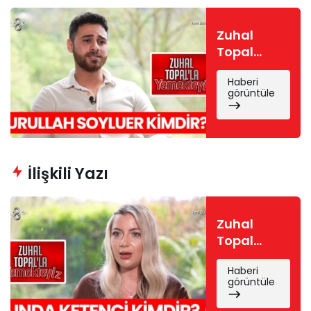
Zuhal
Topal
Yemekteyiz
Haberi
Nurullah
görüntüle
kimdir?
Nurullah
Soyluer
nereli, kaç
yaşında?
İlişkili Yazı
Zuhal
Topal
Yemekteyiz
Haberi
Funda
görüntüle
kimdir?
Funda