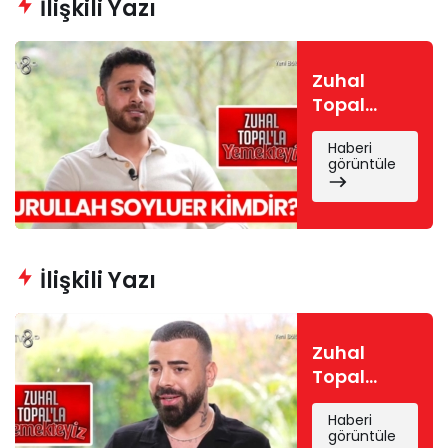
İlişkili Yazı
Zuhal
Topal
Yemekteyiz
Haberi
Nurullah
görüntüle
kimdir?
Nurullah
Soyluer
nereli, kaç
yaşında?
İlişkili Yazı
Zuhal
Topal
Yemekteyiz
Haberi
Mert
görüntüle