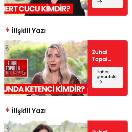
kimdir?
Mert Cucu
nereli, kaç
yaşında?
İlişkili Yazı
Zuhal
Topal
Yemekteyiz
Haberi
Funda
görüntüle
kimdir?
Funda
Ketenci
nereli, kaç
yaşında?
İlişkili Yazı