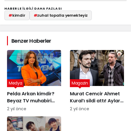
HABERLE ILGILI DAHA FAZLASI
#
kimdir
#
zuhal topalla yemekteyiz
Benzer Haberler
Medya
Magazin
Pelda Arkan kimdir?
Murat Cemcir Ahmet
Beyaz TV muhabiri
Kural’ı sildi attı! Aylar
Pelda Arkan kaç
sonra samimi
2 yıl önce
2 yıl önce
yaşında, nereli?
açıklamalar