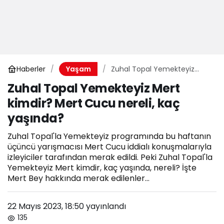
Haberler
Zuhal Topal Yemekteyiz
Yaşam
Mert kimdir? Mert Cucu
Zuhal Topal Yemekteyiz Mert
nereli, kaç yaşında?
kimdir? Mert Cucu nereli, kaç
yaşında?
Zuhal Topal'la Yemekteyiz programında bu haftanın
üçüncü yarışmacısı Mert Cucu iddialı konuşmalarıyla
izleyiciler tarafından merak edildi. Peki Zuhal Topal'la
Yemekteyiz Mert kimdir, kaç yaşında, nereli? İşte
Mert Bey hakkında merak edilenler...
22 Mayıs 2023, 18:50
yayınlandı
135