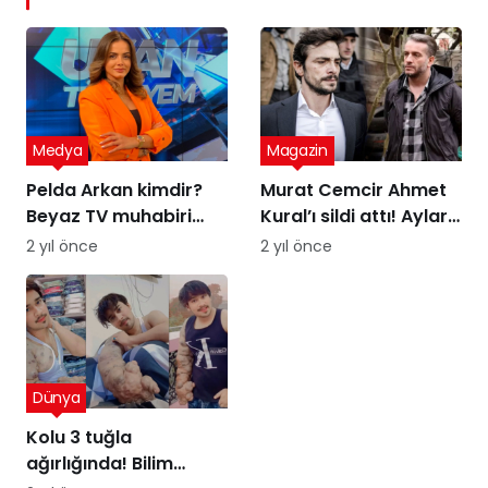
Medya
Magazin
Pelda Arkan kimdir?
Murat Cemcir Ahmet
Beyaz TV muhabiri
Kural’ı sildi attı! Aylar
Pelda Arkan kaç
sonra samimi
2 yıl önce
2 yıl önce
yaşında, nereli?
açıklamalar
Dünya
Kolu 3 tuğla
ağırlığında! Bilim