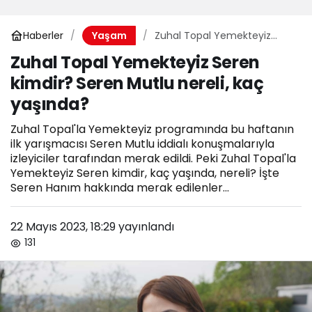
Haberler
Zuhal Topal Yemekteyiz
Yaşam
Seren kimdir? Seren Mutlu
Zuhal Topal Yemekteyiz Seren
nereli, kaç yaşında?
kimdir? Seren Mutlu nereli, kaç
yaşında?
Zuhal Topal'la Yemekteyiz programında bu haftanın
ilk yarışmacısı Seren Mutlu iddialı konuşmalarıyla
izleyiciler tarafından merak edildi. Peki Zuhal Topal'la
Yemekteyiz Seren kimdir, kaç yaşında, nereli? İşte
Seren Hanım hakkında merak edilenler...
22 Mayıs 2023, 18:29
yayınlandı
131