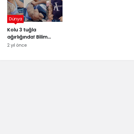
Dünya
Kolu 3 tuğla
ağırlığında! Bilim
insanları şaşkın
2 yıl önce