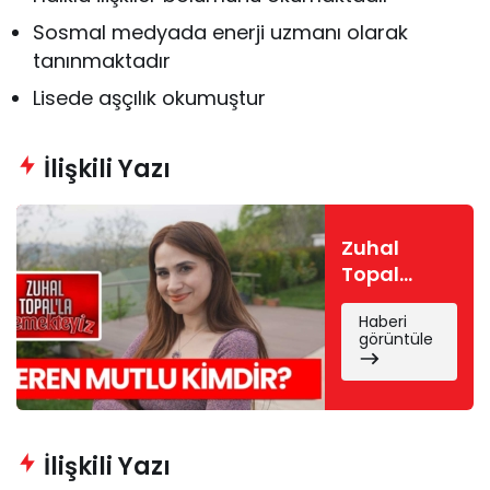
Sosmal medyada enerji uzmanı olarak
tanınmaktadır
Lisede aşçılık okumuştur
İlişkili Yazı
Zuhal
Topal
Yemekteyiz
Haberi
Seren
görüntüle
kimdir?
Seren
Mutlu
nereli, kaç
yaşında?
İlişkili Yazı