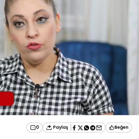
Paylaş
0
Beğen