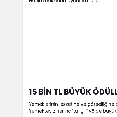
Hanım hakkında ayrıntılı bilgiler…
15 BİN TL BÜYÜK ÖDÜ
Yemeklerinin lezzetine ve görselliğine
Yemekteyiz her hafta içi TV8’de büyük il