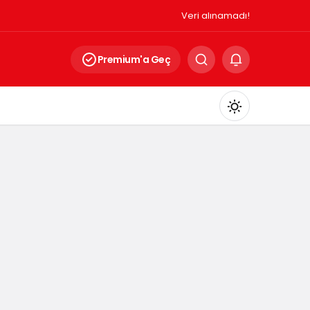
Veri alınamadı!
Premium'a Geç
Mod
değiştir
Gündüz Modu
Gündüz modunu seçin.
Gece Modu
Gece modunu seçin.