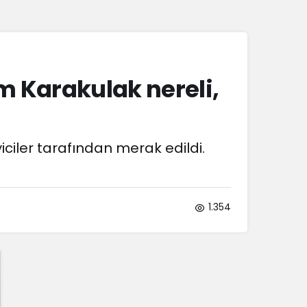
Sistem Modu
Sistem modunu seçin.
m Karakulak nereli,
ciler tarafından merak edildi.
1.354