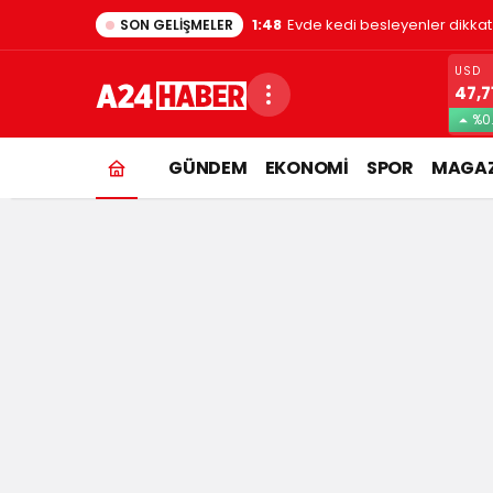
1:48
Evde kedi besleyenler dikkat
SON GELIŞMELER
USD
47,7
%0
GÜNDEM
EKONOMİ
SPOR
MAGAZ