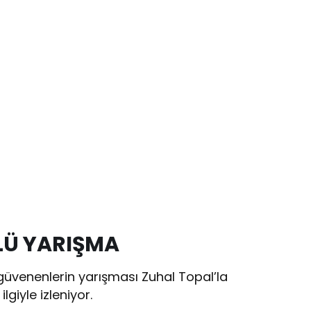
LLÜ YARIŞMA
 güvenenlerin yarışması Zuhal Topal’la
giyle izleniyor.