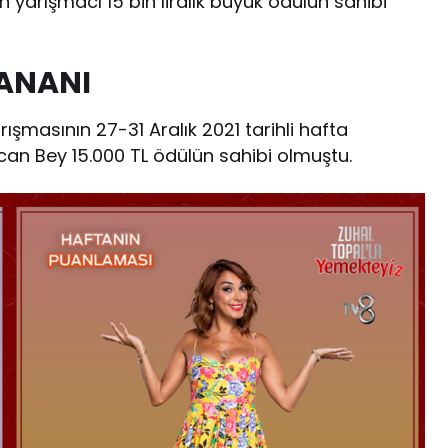
 yarışmacı 15 bin liralık büyük ödülün sahibi
ANANI
şmasının 27-31 Aralık 2021 tarihli hafta
can Bey 15.000 TL ödülün sahibi olmuştu.