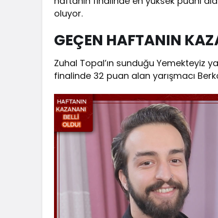
haftanın finalinde en yüksek puanı alan
oluyor.
GEÇEN HAFTANIN KAZ
Zuhal Topal’ın sunduğu Yemekteyiz yarı
finalinde 32 puan alan yarışmacı Berk