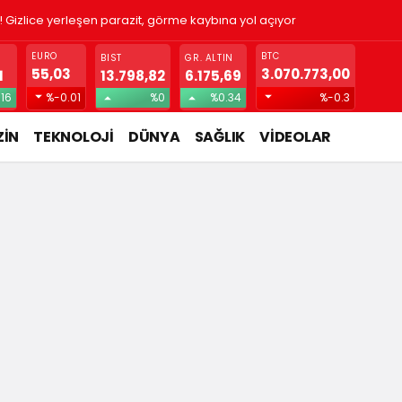
! Gizlice yerleşen parazit, görme kaybına yol açıyor
EURO
BTC
BIST
GR. ALTIN
55,03
3.070.773,00
1
13.798,82
6.175,69
.16
%-0.01
%0
%0.34
%-0.3
İN
TEKNOLOJİ
DÜNYA
SAĞLIK
VİDEOLAR