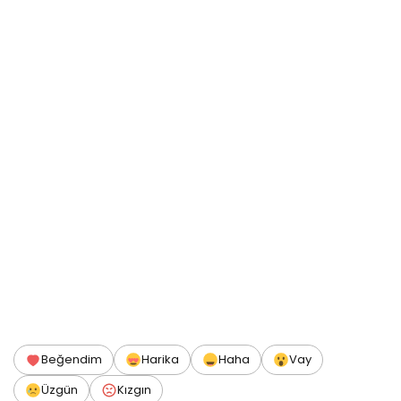
Beğendim
Harika
Haha
Vay
Üzgün
Kızgın