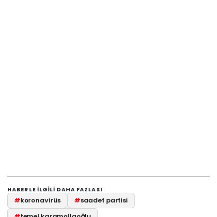
HABERLE ILGILI DAHA FAZLASI
#
koronavirüs
#
saadet partisi
#
temel karamollaoğlu