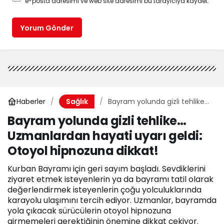
e-posta adresimi ve web site adresimi bu tarayıcıya kaydet.
Yorum Gönder
Haberler
Bayram yolunda gizli tehlike…
Sağlık
Uzmanlardan hayati uyarı
Bayram yolunda gizli tehlike…
geldi: Otoyol hipnozuna
Uzmanlardan hayati uyarı geldi:
dikkat!
Otoyol hipnozuna dikkat!
Kurban Bayramı için geri sayım başladı. Sevdiklerini
ziyaret etmek isteyenlerin ya da bayramı tatil olarak
değerlendirmek isteyenlerin çoğu yolculuklarında
karayolu ulaşımını tercih ediyor. Uzmanlar, bayramda
yola çıkacak sürücülerin otoyol hipnozuna
girmemeleri gerektiğinin önemine dikkat çekiyor.