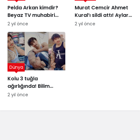
Pelda Arkan kimdir?
Murat Cemcir Ahmet
Beyaz TV muhabiri
Kural’ı sildi attı! Aylar
Pelda Arkan kaç
sonra samimi
2 yıl önce
2 yıl önce
yaşında, nereli?
açıklamalar
Dünya
Kolu 3 tuğla
ağırlığında! Bilim
insanları şaşkın
2 yıl önce