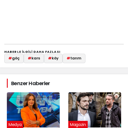
HABERLE ILGILI DAHA FAZLASI
#
göç
#
kars
#
köy
#
tarım
Benzer Haberler
Medya
Magazin