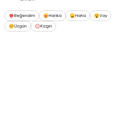
Beğendim
Harika
Haha
Vay
Üzgün
Kızgın