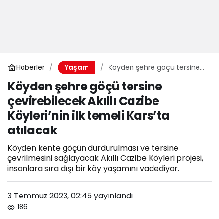
Haberler
Köyden şehre göçü tersine
Yaşam
çevirebilecek Akıllı Cazibe
Köyden şehre göçü tersine
Köyleri’nin ilk temeli Kars’ta
çevirebilecek Akıllı Cazibe
atılacak
Köyleri’nin ilk temeli Kars’ta
atılacak
Köyden kente göçün durdurulması ve tersine
çevrilmesini sağlayacak Akıllı Cazibe Köyleri projesi,
insanlara sıra dışı bir köy yaşamını vadediyor.
3 Temmuz 2023, 02:45
yayınlandı
186