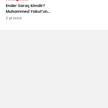
Ender Saraç kimdir?
Muhammed Yakut’un
iddialarında adı geçen
3 yıl önce
Ender Saraç evli mi,
kaç çocuğu var?