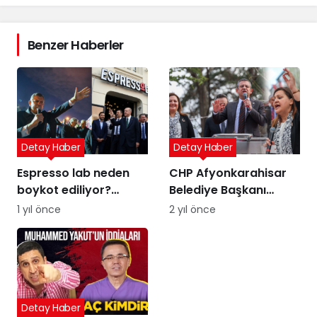
Benzer Haberler
Detay Haber
Detay Haber
Espresso lab neden
CHP Afyonkarahisar
boykot ediliyor?
Belediye Başkanı
Espresso Lab sahibi
Adayı Burcu Köksal
1 yıl önce
2 yıl önce
kim?
kimdir, neden TT oldu?
Dem Parti çıkışı
Detay Haber