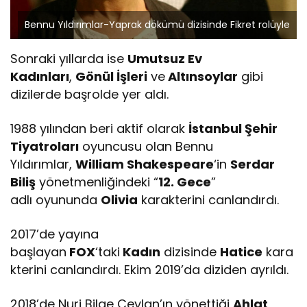
Bennu Yıldırımlar-Yaprak dökümü dizisinde Fikret rolüyle
Sonraki yıllarda ise
Umutsuz Ev
Kadınları
,
Gönül İşleri
ve
Altınsoylar
gibi
dizilerde başrolde yer aldı.
1988 yılından beri aktif olarak
İstanbul Şehir
Tiyatroları
oyuncusu olan Bennu
Yıldırımlar,
William Shakespeare
‘in
Serdar
Biliş
yönetmenliğindeki “
12. Gece
”
adlı oyununda
Olivia
karakterini canlandırdı.
2017’de yayına
başlayan
FOX
‘taki
Kadın
dizisinde
Hatice
kara
kterini canlandırdı. Ekim 2019’da diziden ayrıldı.
2018’de Nuri Bilge Ceylan’ın yönettiği
Ahlat