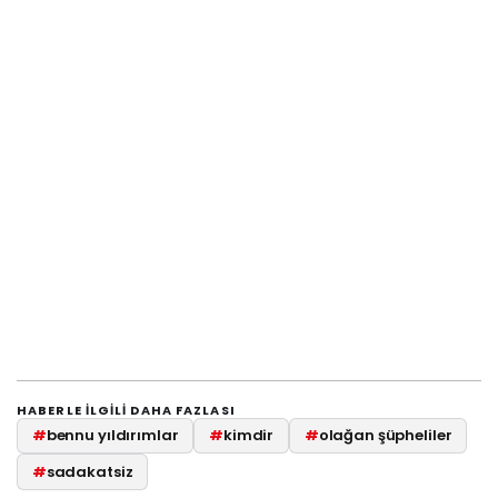
HABERLE ILGILI DAHA FAZLASI
#
bennu yıldırımlar
#
kimdir
#
olağan şüpheliler
#
sadakatsiz