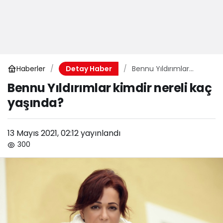
Haberler
Bennu Yıldırımlar
Detay Haber
kimdir nereli kaç
Bennu Yıldırımlar kimdir nereli kaç
yaşında?
yaşında?
13 Mayıs 2021, 02:12
yayınlandı
300