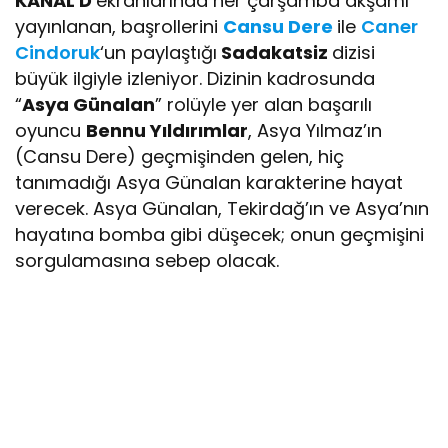
KANAL D
ekranlarında her çarşamba akşamı
yayınlanan, başrollerini
Cansu Dere
ile
Caner
Cindoruk
‘un paylaştığı
Sadakatsiz
dizisi
büyük ilgiyle izleniyor. Dizinin kadrosunda
“
Asya Günalan
” rolüyle yer alan başarılı
oyuncu
Bennu Yıldırımlar
, Asya Yılmaz’ın
(Cansu Dere) geçmişinden gelen, hiç
tanımadığı Asya Günalan karakterine hayat
verecek. Asya Günalan, Tekirdağ’ın ve Asya’nın
hayatına bomba gibi düşecek; onun geçmişini
sorgulamasına sebep olacak.