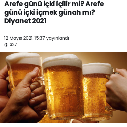
Arefe günü içki içilir mi? Arefe
içmek günah mı?
günü içki içmek günah mı?
Diyanet 2021
Diyanet 2021
12 Mayıs 2021, 15:37
yayınlandı
327