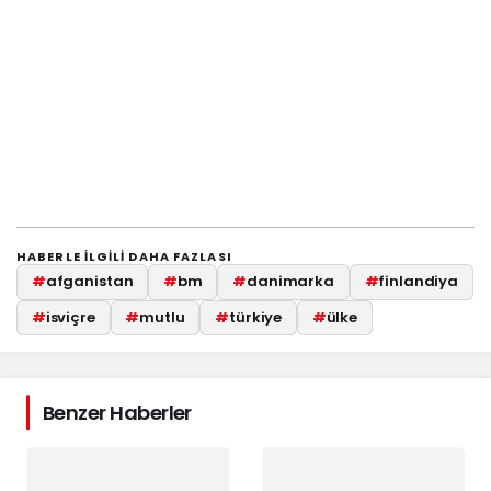
HABERLE ILGILI DAHA FAZLASI
#
afganistan
#
bm
#
danimarka
#
finlandiya
#
isviçre
#
mutlu
#
türkiye
#
ülke
Benzer Haberler