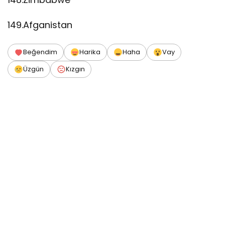
149.Afganistan
Beğendim
Harika
Haha
Vay
Üzgün
Kızgın