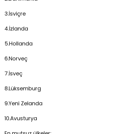
3.İsviçre
4.İzlanda
5.Hollanda
6.Norveç
7.İsveç
8.Lüksemburg
9.Yeni Zelanda
10.Avusturya
En mutsuz ülkeler: