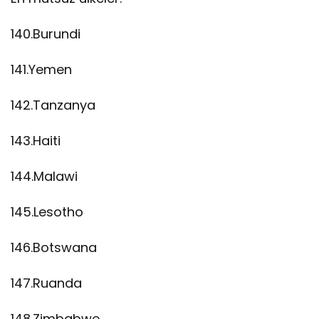
140.Burundi
141.Yemen
142.Tanzanya
143.Haiti
144.Malawi
145.Lesotho
146.Botswana
147.Ruanda
148.Zimbabwe