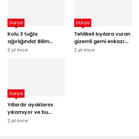
Dünya
Dünya
Kolu 3 tuğla
Tehlikeli kıyılara vuran
ağırlığında! Bilim
gizemli gemi enkazı:
insanları şaşkın
Kumdaki Hayalet
2 yıl önce
2 yıl önce
Dünya
Yıllardır ayaklarını
yıkamıyor ve bu
sayede para
2 yıl önce
kazanıyor! Ağızları
açık bırakan kazanç