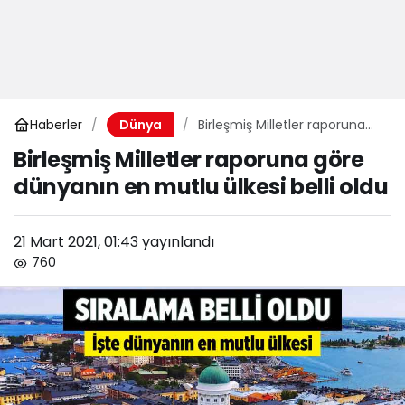
Haberler
Birleşmiş Milletler raporuna
Dünya
göre dünyanın en mutlu
Birleşmiş Milletler raporuna göre
ülkesi belli oldu
dünyanın en mutlu ülkesi belli oldu
21 Mart 2021, 01:43
yayınlandı
760