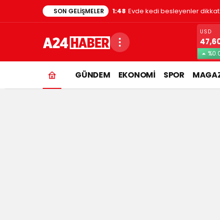
1:48
Evde kedi besleyenler dikkat
SON GELIŞMELER
USD
47,6
%0.
GÜNDEM
EKONOMİ
SPOR
MAGAZ