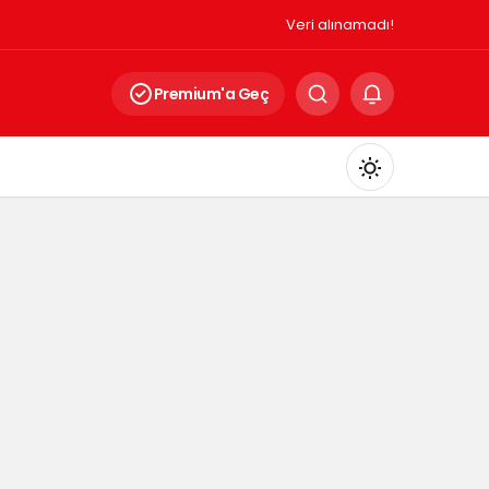
Veri alınamadı!
Premium'a Geç
Mod
değiştir
Gündüz Modu
Gündüz modunu seçin.
Gece Modu
Gece modunu seçin.