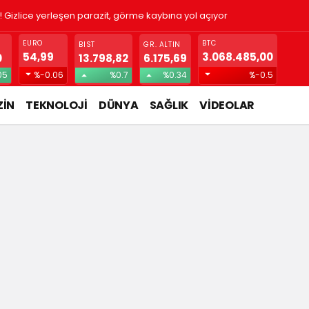
! Gizlice yerleşen parazit, görme kaybına yol açıyor
EURO
BTC
BIST
GR. ALTIN
54,99
3.068.485,00
0
13.798,82
6.175,69
05
%-0.06
%0.7
%0.34
%-0.5
İN
TEKNOLOJİ
DÜNYA
SAĞLIK
VİDEOLAR