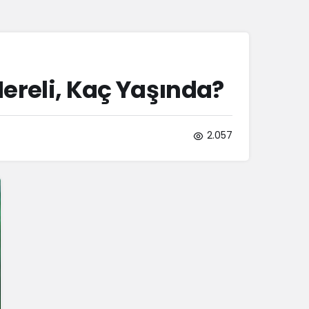
Sistem Modu
Sistem modunu seçin.
ereli, Kaç Yaşında?
2.057