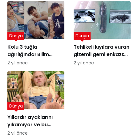
Dünya
Dünya
Kolu 3 tuğla
Tehlikeli kıyılara vuran
ağırlığında! Bilim
gizemli gemi enkazı:
insanları şaşkın
Kumdaki Hayalet
2 yıl önce
2 yıl önce
Dünya
Yıllardır ayaklarını
yıkamıyor ve bu
sayede para
2 yıl önce