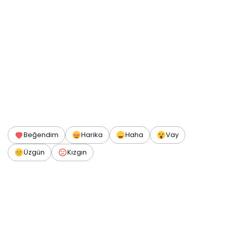
Beğendim
Harika
Haha
Vay
Üzgün
Kızgın