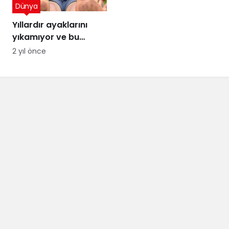
Dünya
Yıllardır ayaklarını
yıkamıyor ve bu
sayede para
2 yıl önce
kazanıyor! Ağızları
açık bırakan kazanç