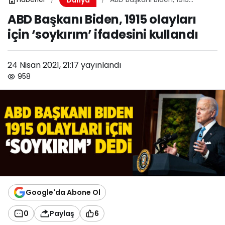
olayları için ‘soykırım’
ABD Başkanı Biden, 1915 olayları
ifadesini kullandı
için ‘soykırım’ ifadesini kullandı
24 Nisan 2021, 21:17
yayınlandı
958
Google'da Abone Ol
0
Paylaş
6