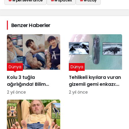
#
#perseverance
#
#spacex
#
#uzay
Benzer Haberler
Dünya
Dünya
Kolu 3 tuğla
Tehlikeli kıyılara vuran
ağırlığında! Bilim
gizemli gemi enkazı:
insanları şaşkın
Kumdaki Hayalet
2 yıl önce
2 yıl önce