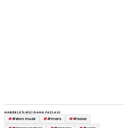
HABERLE ILGILI DAHA FAZLASI
#
#elon musk
#
#mars
#
#nasa