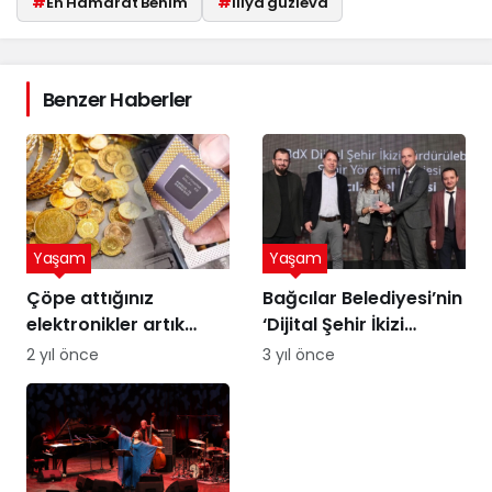
#
En Hamarat Benim
#
lilya guzieva
Benzer Haberler
Yaşam
Yaşam
Çöpe attığınız
Bağcılar Belediyesi’nin
elektronikler artık
‘Dijital Şehir İkizi
altına dönüşebilir!
Sürdürülebilir Şehir
2 yıl önce
3 yıl önce
Üstelik peynir altı
Yönetimi Projesi’ne
suyuyla
ödül