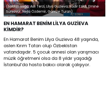
(Soldan sağa; Aslı Terzi, Lilya Guzieva, Kadir Ezildi, Emine
Sürsavur, Nejla Özdemir, Gamze Turan)
EN HAMARAT BENİM LİLYA GUZİEVA
KİMDİR?
En Hamarat Benim Lilya Guzieva 48 yaşında,
aslen Kırım Tatarı olup Özbekistan
vatandaşıdır. 5 çocuk annesi olan yarışmacı
müzik öğretmeni olsa da 8 yıldır yaşadığı
İstanbul’da hasta bakıcı olarak çalışıyor.