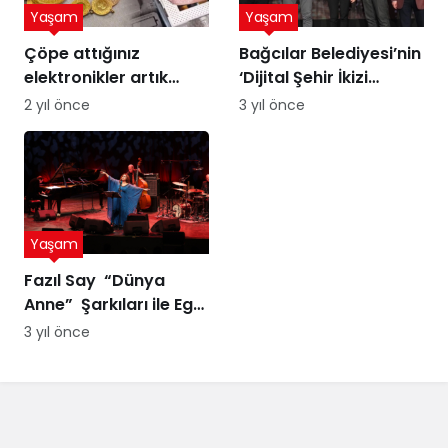
Yaşam
Yaşam
Çöpe attığınız
Bağcılar Belediyesi’nin
elektronikler artık
‘Dijital Şehir İkizi
altına dönüşebilir!
Sürdürülebilir Şehir
2 yıl önce
3 yıl önce
Üstelik peynir altı
Yönetimi Projesi’ne
suyuyla
ödül
Yaşam
Fazıl Say “Dünya
Anne” Şarkıları ile Ege
Turnesi’nde
3 yıl önce