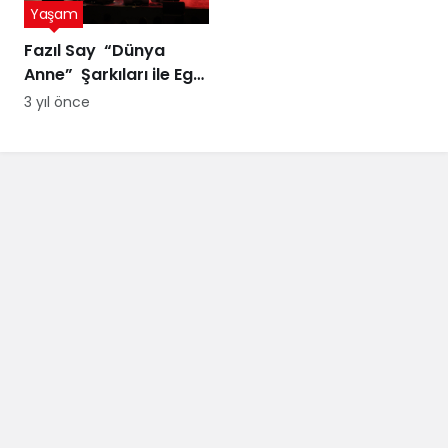
Yaşam
Fazıl Say “Dünya
Anne” Şarkıları ile Ege
Turnesi’nde
3 yıl önce