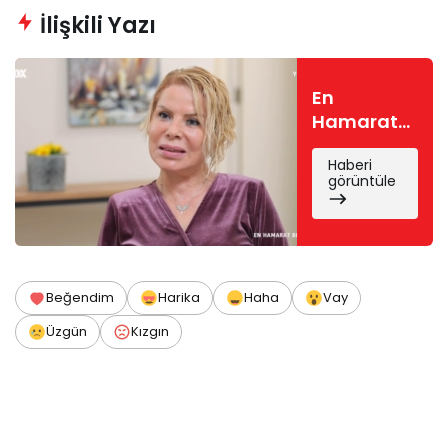
İlişkili Yazı
En
Hamarat
Benim
Haberi
Emine
görüntüle
kimdir?
Emine
Sürsavur
kaç
yaşında,
Beğendim
Harika
Haha
Vay
nereli?
Üzgün
Kızgın