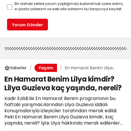
Bir dahaki sefere yorum yaptığımda kullanılmak üzere adımı,
e-posta adresimi ve web site adresimi bu tarayıcıya kaydet.
Yorum Gönder
Haberler
En Hamarat Benim Lilya
Yaşam
kimdir? Lilya Guzieva kaç
En Hamarat Benim Lilya kimdir?
yaşında, nereli?
Lilya Guzieva kaç yaşında, nereli?
Kadir Ezildi ile En Hamarat Benim programının bu
haftaki yarışmacılarından Lilya Guzieva iddialı
konuşmalarıyla izleyiciler tarafından merak edildi.
Peki En Hamarat Benim Lilya Guzieva kimdir, kaç
yaşında, nereli? İşte Lilya hakkında merak edilenler...