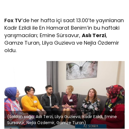
Fox TV
‘de her hafta içi saat 13.00’te yayınlanan
Kadir Ezildi ile En Hamarat Benim’in bu haftaki
yarışmacıları; Emine Sürsavur,
Aslı Terzi
,
Gamze Turan, Lilya Guzieva ve Nejla Özdemir
oldu.
(Soldan sağa; Aslı Terzi, Lilya Guzieva, Kadir Ezildi, Emine
Sürsavur, Nejla Özdemir, Gamze Turan)