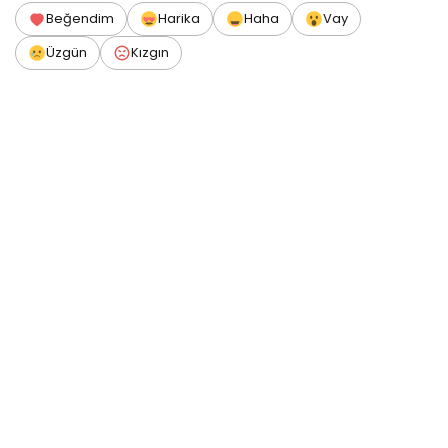
Beğendim
Harika
Haha
Vay
Üzgün
Kızgın