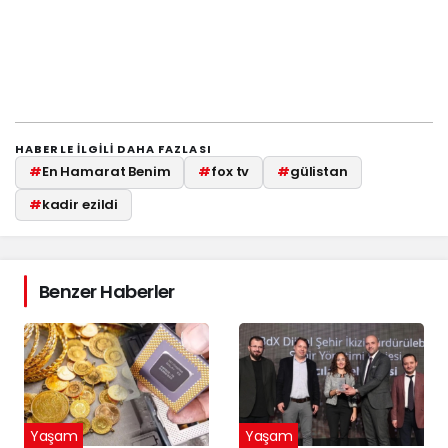
HABERLE ILGILI DAHA FAZLASI
#
En Hamarat Benim
#
fox tv
#
gülistan
#
kadir ezildi
Benzer Haberler
Yaşam
Yaşam