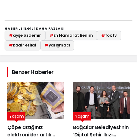
HABERLE ILGILI DAHA FAZLASI
#
ayşe özdemir
#
En Hamarat Benim
#
fox tv
#
kadir ezildi
#
yarışmacı
Benzer Haberler
Yaşam
Yaşam
Çöpe attığınız
Bağcılar Belediyesi’nin
elektronikler artık
‘Dijital Şehir İkizi