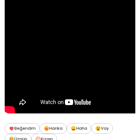
Beğendim
Harika
Haha
Vay
Üzgün
Kızgın