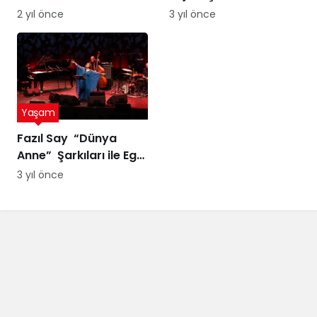
altına dönüşebilir!
Sürdürülebilir Şehir
2 yıl önce
3 yıl önce
Üstelik peynir altı
Yönetimi Projesi’ne
suyuyla
ödül
Yaşam
Fazıl Say “Dünya
Anne” Şarkıları ile Ege
Turnesi’nde
3 yıl önce