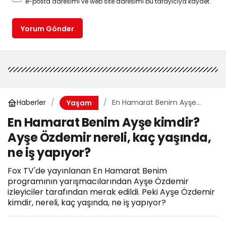
e-posta adresimi ve web site adresimi bu tarayıcıya kaydet.
Yorum Gönder
Haberler
En Hamarat Benim Ayşe
Yaşam
kimdir? Ayşe Özdemir nereli,
En Hamarat Benim Ayşe kimdir?
kaç yaşında, ne iş yapıyor?
Ayşe Özdemir nereli, kaç yaşında,
ne iş yapıyor?
Fox TV'de yayınlanan En Hamarat Benim
programının yarışmacılarından Ayşe Özdemir
izleyiciler tarafından merak edildi. Peki Ayşe Özdemir
kimdir, nereli, kaç yaşında, ne iş yapıyor?