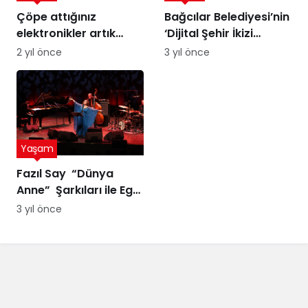
Çöpe attığınız
Bağcılar Belediyesi’nin
elektronikler artık
‘Dijital Şehir İkizi
altına dönüşebilir!
Sürdürülebilir Şehir
2 yıl önce
3 yıl önce
Üstelik peynir altı
Yönetimi Projesi’ne
suyuyla
ödül
Yaşam
Fazıl Say “Dünya
Anne” Şarkıları ile Ege
Turnesi’nde
3 yıl önce