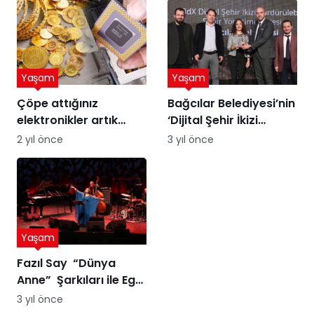
Yaşam
Yaşam
Çöpe attığınız
Bağcılar Belediyesi’nin
elektronikler artık
‘Dijital Şehir İkizi
altına dönüşebilir!
Sürdürülebilir Şehir
2 yıl önce
3 yıl önce
Üstelik peynir altı
Yönetimi Projesi’ne
suyuyla
ödül
Yaşam
Fazıl Say “Dünya
Anne” Şarkıları ile Ege
Turnesi’nde
3 yıl önce