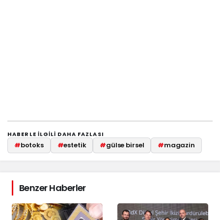
HABERLE ILGILI DAHA FAZLASI
#
botoks
#
estetik
#
gülse birsel
#
magazin
Benzer Haberler