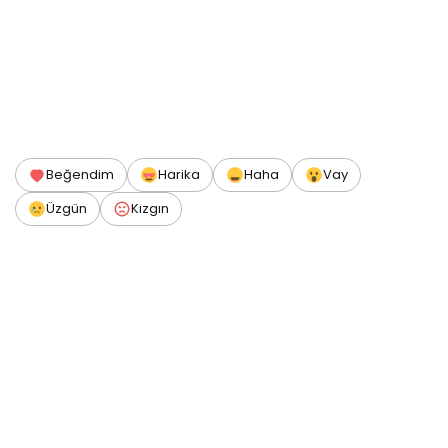
Beğendim
Harika
Haha
Vay
Üzgün
Kızgın