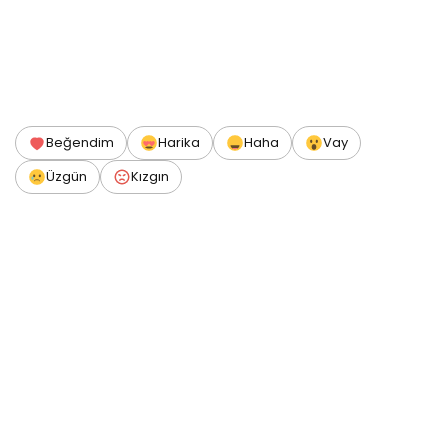
Beğendim
Harika
Haha
Vay
Üzgün
Kızgın