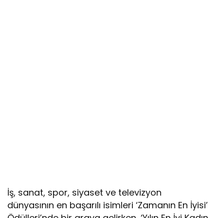
İş, sanat, spor, siyaset ve televizyon
dünyasının en başarılı isimleri ‘Zamanın En İyisi’
Ödülleri’nde bir araya gelirken, ‘Yılın En İyi Kadın