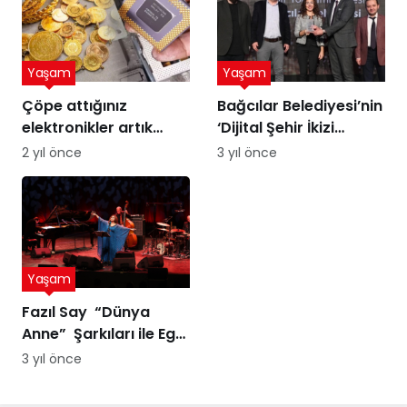
Yaşam
Yaşam
Çöpe attığınız
Bağcılar Belediyesi’nin
elektronikler artık
‘Dijital Şehir İkizi
altına dönüşebilir!
Sürdürülebilir Şehir
2 yıl önce
3 yıl önce
Üstelik peynir altı
Yönetimi Projesi’ne
suyuyla
ödül
Yaşam
Fazıl Say “Dünya
Anne” Şarkıları ile Ege
Turnesi’nde
3 yıl önce