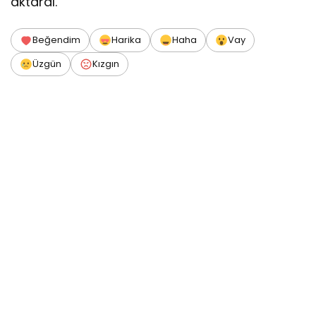
aktardı.
Beğendim
Harika
Haha
Vay
Üzgün
Kızgın