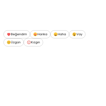
Beğendim
Harika
Haha
Vay
Üzgün
Kızgın