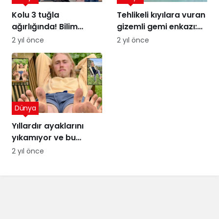
Kolu 3 tuğla
Tehlikeli kıyılara vuran
ağırlığında! Bilim
gizemli gemi enkazı:
insanları şaşkın
Kumdaki Hayalet
2 yıl önce
2 yıl önce
Dünya
Yıllardır ayaklarını
yıkamıyor ve bu
sayede para
2 yıl önce
kazanıyor! Ağızları
açık bırakan kazanç