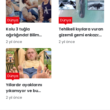
Dünya
Dünya
Kolu 3 tuğla
Tehlikeli kıyılara vuran
ağırlığında! Bilim
gizemli gemi enkazı:
insanları şaşkın
Kumdaki Hayalet
2 yıl önce
2 yıl önce
Dünya
Yıllardır ayaklarını
yıkamıyor ve bu
sayede para
2 yıl önce
kazanıyor! Ağızları
açık bırakan kazanç