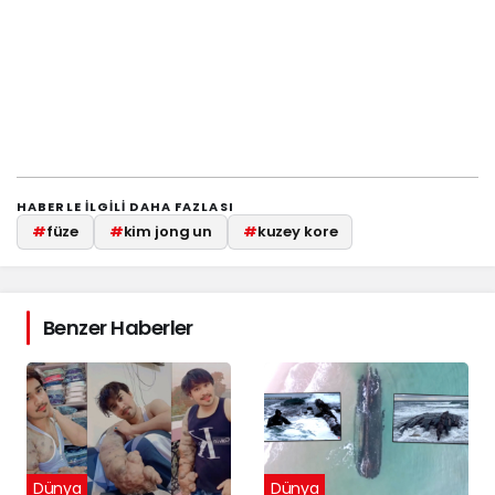
HABERLE ILGILI DAHA FAZLASI
#
füze
#
kim jong un
#
kuzey kore
Benzer Haberler
Dünya
Dünya