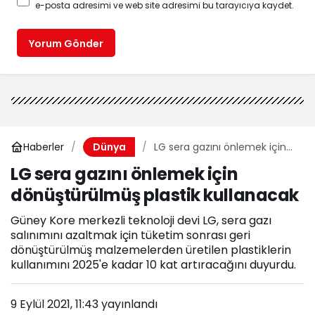
e-posta adresimi ve web site adresimi bu tarayıcıya kaydet.
Yorum Gönder
Haberler
LG sera gazını önlemek için
Dünya
dönüştürülmüş plastik
LG sera gazını önlemek için
kullanacak
dönüştürülmüş plastik kullanacak
Güney Kore merkezli teknoloji devi LG, sera gazı
salınımını azaltmak için tüketim sonrası geri
dönüştürülmüş malzemelerden üretilen plastiklerin
kullanımını 2025'e kadar 10 kat artıracağını duyurdu.
9 Eylül 2021, 11:43
yayınlandı