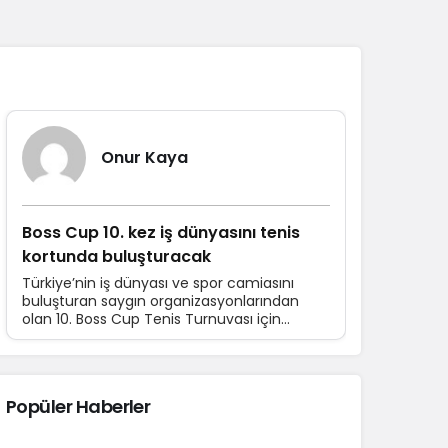
Sistem Modu
Sistem modunu seçin.
Yazarlarımız
Onur Kaya
Boss Cup 10. kez iş dünyasını tenis
kortunda buluşturacak
Türkiye’nin iş dünyası ve spor camiasını
buluşturan saygın organizasyonlarından
olan 10. Boss Cup Tenis Turnuvası için
hazırlıklar devam ediyor. 16-21 Haziran
tarihleri arasında düzenlenecek turnuvaya
katılım için son başvuru tarihi 10 Haziran.
Popüler Haberler