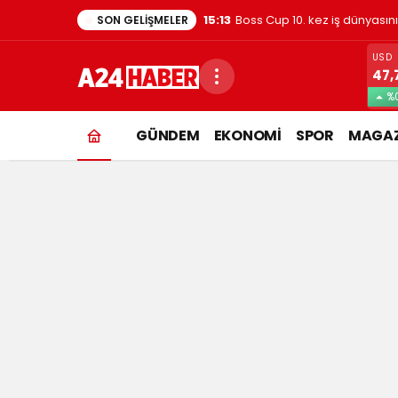
15:13
Boss Cup 10. kez iş dünyasın
SON GELIŞMELER
USD
47,
%0
dünya
GÜNDEM
EKONOMİ
SPOR
MAGAZ
kupası
Haberleri