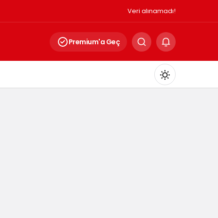
Veri alınamadı!
Premium'a Geç
Mod
değiştir
Gündüz Modu
Gündüz modunu seçin.
Gece Modu
Gece modunu seçin.