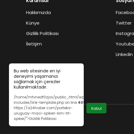
Kurumsal
Sosyal
Hakkımızda
Facebo
Künye
Twitter
Gizlilik Politikası
Instagr
İletişim
Youtub
Linkedin
Bu web sitesinde en iyi
deneyimi yaşamanızı
sağlamak için çerezler
kullanılmaktadır.
/home/mfvnedf0zjov/public_html/wp-
includes/link-template.php on line
409
https://a24haber.com/portekiz-
Kabul
uruguay-maci-spikeri-kim-trt-
spiker/">Gizlilik Politikası