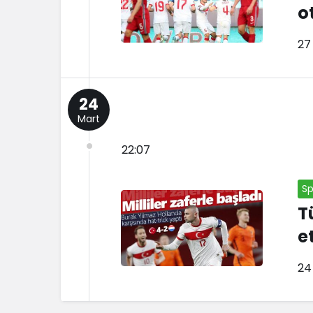
o
27
24
Mart
22:07
Sp
T
et
24