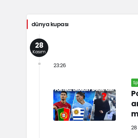
dünya kupası
28
Kasım
23:26
Sp
P
a
m
28