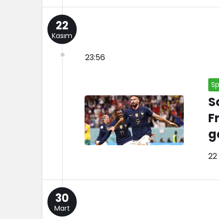
22
Kasım
23:56
Sp
S
F
g
22
30
Mart