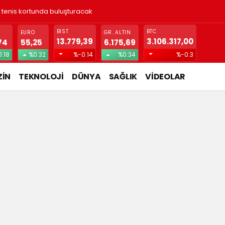
ı tenis kortunda buluşturacak
BIST
BTC
EURO
GR. ALTIN
13.779,39
3.106.317,00
74
55,25
6.175,69
.18
%0.32
%-0.14
%0.34
%-0.3
İN
TEKNOLOJİ
DÜNYA
SAĞLIK
VİDEOLAR