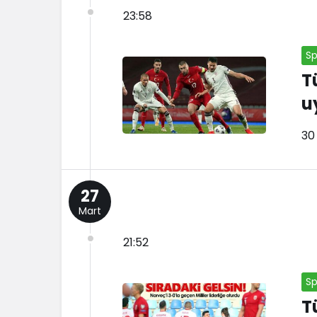
23:58
Sp
T
u
30
27
Mart
21:52
Sp
T