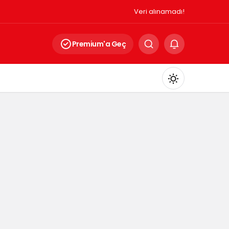
Veri alınamadı!
Premium'a Geç
Mod
değiştir
Gündüz Modu
Gündüz modunu seçin.
Gece Modu
Gece modunu seçin.