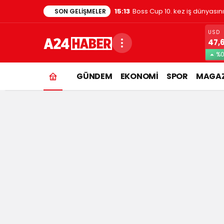
15:13
Boss Cup 10. kez iş dünyasın
SON GELIŞMELER
USD
47,
%0
GÜNDEM
EKONOMİ
SPOR
MAGAZ