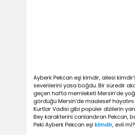
Ayberk Pekcan eşi kimdir, ailesi kimd
sevenlerini yasa boğdu. Bir süredir ak
geçen hafta memleketi Mersin’de yoğu
gördüğü Mersin’de maalesef hayatını k
Kurtlar Vadisi gibi popüler dizilerin yan
Bey karakterini canlandıran Pekcan, baş
Peki Ayberk Pekcan eşi
kimdir
, evli m