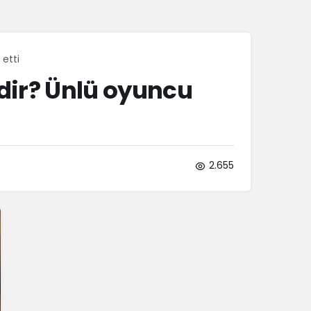
Sistem Modu
Sistem modunu seçin.
etti
dir? Ünlü oyuncu
2.655