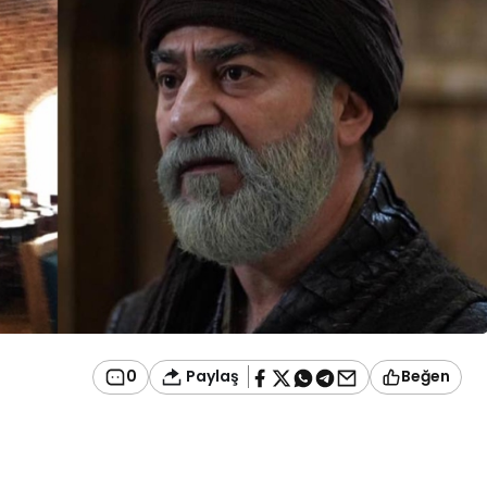
Paylaş
0
Beğen