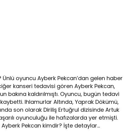
ir? Ünlü oyuncu Ayberk Pekcan’dan gelen haber
ciğer kanseri tedavisi gören Ayberk Pekcan,
n bakına kaldırılmıştı. Oyuncu, bugün tedavi
aybetti. Ihlamurlar Altında, Yaprak Dökümü,
ında son olarak Diriliş Ertuğrul dizisinde Artuk
arılı oyunculuğu ile hafızalarda yer etmişti.
i? Ayberk Pekcan kimdir? İşte detaylar…