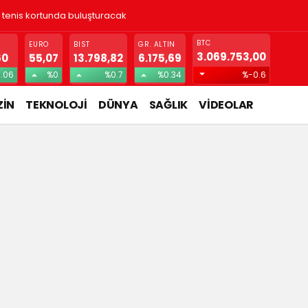
ı tenis kortunda buluşturacak
BTC
EURO
BIST
GR. ALTIN
3.069.753,00
60
55,07
13.798,82
6.175,69
.06
%0
%0.7
%0.34
%-0.6
İN
TEKNOLOJİ
DÜNYA
SAĞLIK
VİDEOLAR