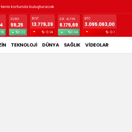
ı tenis kortunda buluşturacak
BIST
BTC
EURO
GR. ALTIN
13.779,39
3.095.063,00
74
55,25
6.175,69
.18
%0.32
%-0.14
%0.34
%-0.1
İN
TEKNOLOJİ
DÜNYA
SAĞLIK
VİDEOLAR