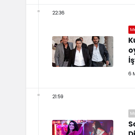
22:36
M
K
o
İş
6 
21:59
M
S
D