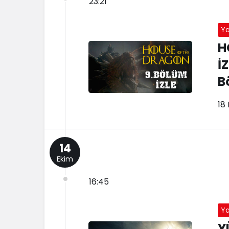
23:21
Y
H
İ
B
18 
14
Ekim
16:45
Y
Y