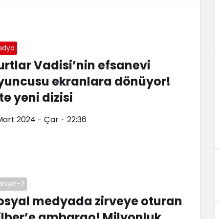
edya
urtlar Vadisi’nin efsanevi
yuncusu ekranlara dönüyor!
te yeni dizisi
Mart 2024 - Çar - 22:36
anşet-2
osyal medyada zirveye oturan
ilber’e ambargo! Milyonluk