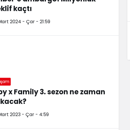
klif kaçtı
Mart 2024 - Çar - 21:59
aşam
py x Family 3. sezon ne zaman
ıkacak?
Mart 2023 - Çar - 4:59