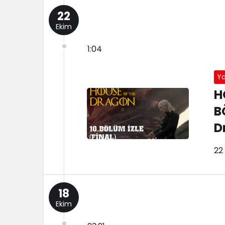
22
Ekim
1:04
Y
H
B
D
22
18
Ekim