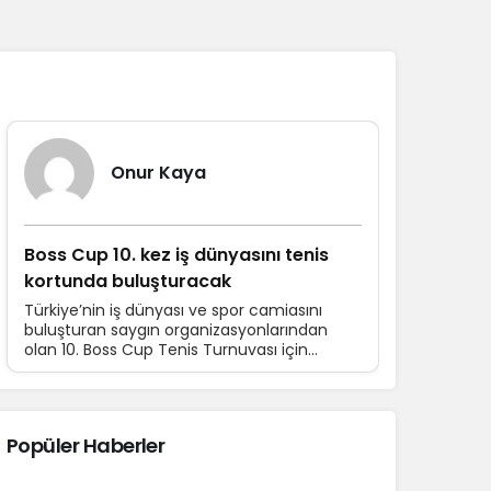
Sistem Modu
Sistem modunu seçin.
Yazarlarımız
Onur Kaya
Boss Cup 10. kez iş dünyasını tenis
kortunda buluşturacak
Türkiye’nin iş dünyası ve spor camiasını
buluşturan saygın organizasyonlarından
olan 10. Boss Cup Tenis Turnuvası için
hazırlıklar devam ediyor. 16-21 Haziran
tarihleri arasında düzenlenecek turnuvaya
katılım için son başvuru tarihi 10 Haziran.
Popüler Haberler