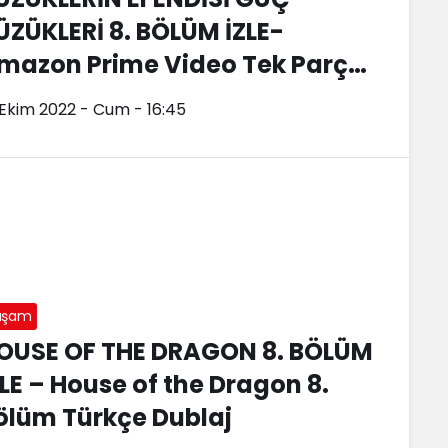
ÜZÜKLERİ 8. BÖLÜM İZLE-
mazon Prime Video Tek Parça!
üzüklerin Efendisi 8. Bölüm
 Ekim 2022 - Cum - 16:45
ürkçe Dublaj
aşam
OUSE OF THE DRAGON 8. BÖLÜM
ZLE – House of the Dragon 8.
ölüm Türkçe Dublaj