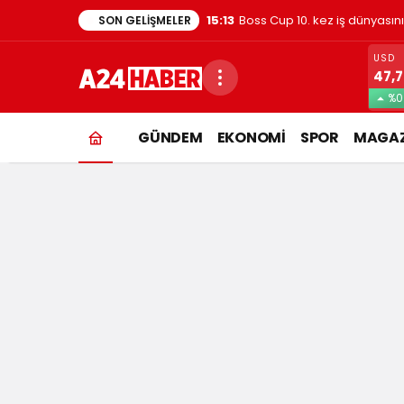
15:13
Boss Cup 10. kez iş dünyasın
SON GELIŞMELER
USD
47,
%0
dizi
GÜNDEM
EKONOMİ
SPOR
MAGAZ
Haberleri