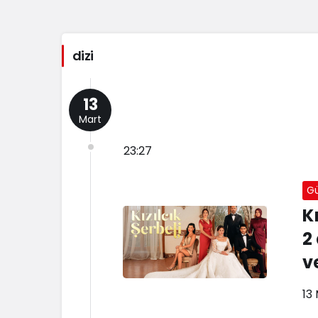
dizi
13
Mart
23:27
G
K
2
v
13