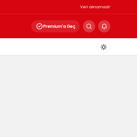
Veri alınamadı!
Premium'a Geç
Mod
değiştir
Gündüz Modu
Gündüz modunu seçin.
Gece Modu
Gece modunu seçin.