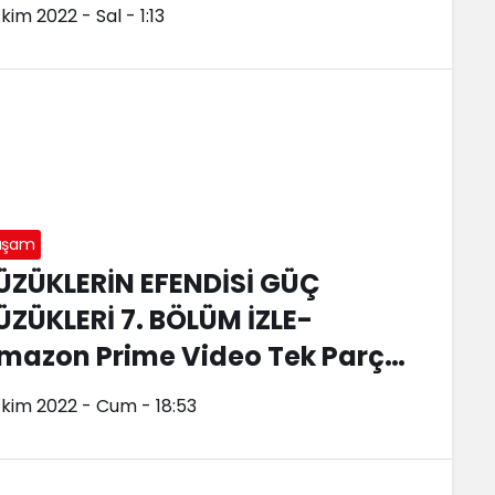
Ekim 2022 - Sal - 1:13
aşam
ÜZÜKLERİN EFENDİSİ GÜÇ
ÜZÜKLERİ 7. BÖLÜM İZLE-
mazon Prime Video Tek Parça!
üzüklerin Efendisi 7. Bölüm
Ekim 2022 - Cum - 18:53
ürkçe Dublaj