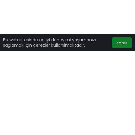
Bu web sitesinde en iyi deneyimi yaşamanızı
Kabul
sağlamak için çerezler kullanılmaktadır.
Sosyal medya devi Facebook tarihinin en zorlu
sınavlarından birini veriyor. Dünya çapında
yaşanan internet sıkıntısı sonucunda birçok
web sitesi ve uygulamada problemler ortaya
çıkarken, WhatsApp ve Instagram
uygulamalarını da bünyesinde bulunduran