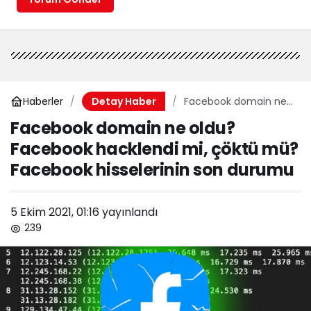
Haberler
Facebook domain ne
Detay Haber
oldu? Facebook
Facebook domain ne oldu?
hacklendi mi, çöktü
Facebook hacklendi mi, çöktü mü?
mü? Facebook
hisselerinin son
Facebook hisselerinin son durumu
durumu
5 Ekim 2021, 01:16
yayınlandı
239