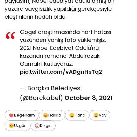
paylaşım, Nobel edebiyat ödülü almış bir
yazara saygısızlık yapıldığı gerekçesiyle
eleştirilerin hedefi oldu.
Gogel araştırmasında harf hatası
yüzünden yanlış foto yüklemişiz.
2021 Nobel Edebiyat Ödülü'nü
kazanan romancı Abdulrazak
Gurnah'ı kutluyoruz.
pic.twitter.com/vADgnHsTq2
— Borçka Belediyesi
(@Borckabel)
October 8, 2021
Beğendim
Harika
Haha
Vay
Üzgün
Kızgın