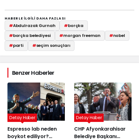
HABERLE ILGILI DAHA FAZLASI
#
Abdulrazak Gurnah
#
borçka
#
borçka belediyesi
#
morgan freeman
#
nobel
#
parti
#
seçim sonuçları
Benzer Haberler
Detay Haber
Detay Haber
Espresso lab neden
CHP Afyonkarahisar
boykot ediliyor?
Belediye Başkanı