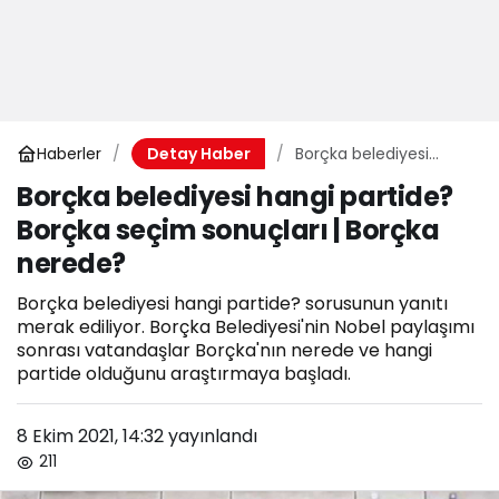
Haberler
Borçka belediyesi
Detay Haber
hangi partide? Borçka
Borçka belediyesi hangi partide?
seçim sonuçları |
Borçka seçim sonuçları | Borçka
Borçka nerede?
nerede?
Borçka belediyesi hangi partide? sorusunun yanıtı
merak ediliyor. Borçka Belediyesi'nin Nobel paylaşımı
sonrası vatandaşlar Borçka'nın nerede ve hangi
partide olduğunu araştırmaya başladı.
8 Ekim 2021, 14:32
yayınlandı
211