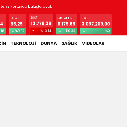
ı tenis kortunda buluşturacak
BIST
EURO
GR. ALTIN
BTC
13.779,39
74
55,25
6.175,69
3.097.209,00
.18
%0.32
%-0.14
%0.34
%0
İN
TEKNOLOJİ
DÜNYA
SAĞLIK
VİDEOLAR