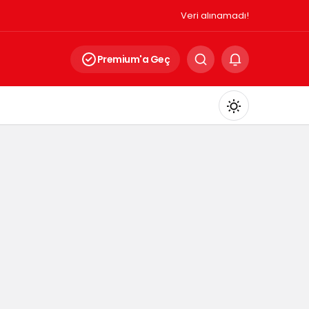
Veri alınamadı!
Premium'a Geç
Mod
değiştir
Gündüz Modu
Gündüz modunu seçin.
Gece Modu
Gece modunu seçin.