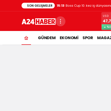
15:13
Boss Cup 10. kez iş dünyasın
SON GELIŞMELER
USD
47,
%0
GÜNDEM
EKONOMİ
SPOR
MAGAZ