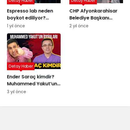
Detay Haber
Detay Haber
Espresso lab neden
CHP Afyonkarahisar
boykot ediliyor?
Belediye Başkanı
Espresso Lab sahibi
Adayı Burcu Köksal
1 yıl önce
2 yıl önce
kim?
kimdir, neden TT oldu?
Dem Parti çıkışı
Detay Haber
Ender Saraç kimdir?
Muhammed Yakut’un
iddialarında adı geçen
3 yıl önce
Ender Saraç evli mi,
kaç çocuğu var?