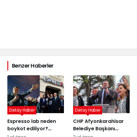
Benzer Haberler
Detay Haber
Detay Haber
Espresso lab neden
CHP Afyonkarahisar
boykot ediliyor?
Belediye Başkanı
Espresso Lab sahibi
Adayı Burcu Köksal
1 yıl önce
2 yıl önce