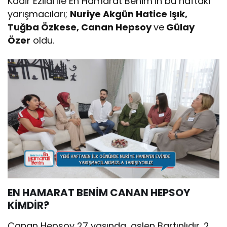
Kadir Ezildi ile En Hamarat Benim’in bu haftaki
yarışmacıları;
Nuriye Akgün Hatice Işık,
Tuğba Özkese, Canan Hepsoy
ve
Gülay
Özer
oldu.
EN HAMARAT BENİM CANAN HEPSOY
KİMDİR?
Canan Hepsoy 27 yaşında, aslen Bartınlıdır. 2