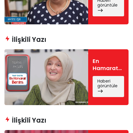
Haberi
Hatice
görüntüle
kimdir?
Hatice Işık
nereli, kaç
yaşında?
İlişkili Yazı
En
Hamarat
Benim
Haberi
Nuriye
görüntüle
kimdir?
Nuriye
Akgün
nereli, kaç
yaşında?
İlişkili Yazı