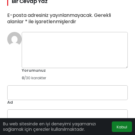
Bir Cevap Yaz
E-posta adresiniz yayınlanmayacak.
Gerekli
alanlar
*
ile işaretlenmişlerdir
Yorumunuz
0
/30 karakter
Ad
Bu web sitesinde en iyi deneyimi yaşamanızı
E-Posta
Kabul
sağlamak için çerezler kullanılmaktadır.
Bir dahaki sefere yorum yaptığımda kullanılmak üzere adımı,