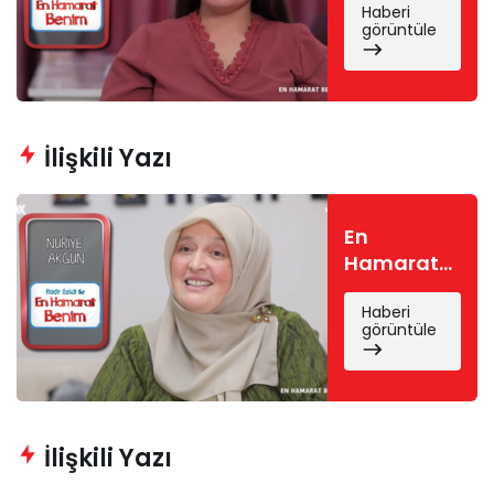
Haberi
Canan
görüntüle
kimdir?
Canan
Hepsoy
nereli, kaç
yaşında?
İlişkili Yazı
En
Hamarat
Benim
Haberi
Nuriye
görüntüle
kimdir?
Nuriye
Akgün
nereli, kaç
yaşında?
İlişkili Yazı