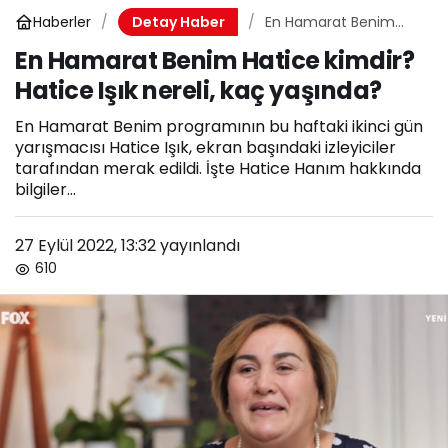
Haberler
En Hamarat Benim
Detay Haber
Hatice kimdir? Hatice
En Hamarat Benim Hatice kimdir?
Işık nereli, kaç
Hatice Işık nereli, kaç yaşında?
yaşında?
En Hamarat Benim programının bu haftaki ikinci gün
yarışmacısı Hatice Işık, ekran başındaki izleyiciler
tarafından merak edildi. İşte Hatice Hanım hakkında
bilgiler...
27 Eylül 2022, 13:32
yayınlandı
610