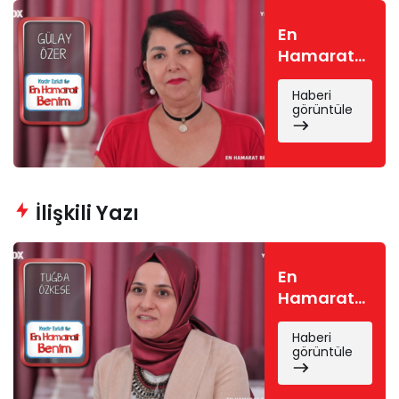
En
Hamarat
Benim
Haberi
Gülay
görüntüle
kimdir?
Gülay Özer
nereli, kaç
yaşında?
İlişkili Yazı
En
Hamarat
Benim
Haberi
Tuğba
görüntüle
kimdir?
Tuğba