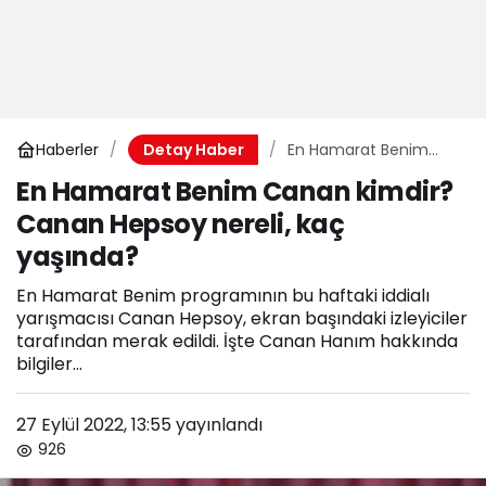
Haberler
En Hamarat Benim
Detay Haber
Canan kimdir? Canan
En Hamarat Benim Canan kimdir?
Hepsoy nereli, kaç
Canan Hepsoy nereli, kaç
yaşında?
yaşında?
En Hamarat Benim programının bu haftaki iddialı
yarışmacısı Canan Hepsoy, ekran başındaki izleyiciler
tarafından merak edildi. İşte Canan Hanım hakkında
bilgiler...
27 Eylül 2022, 13:55
yayınlandı
926