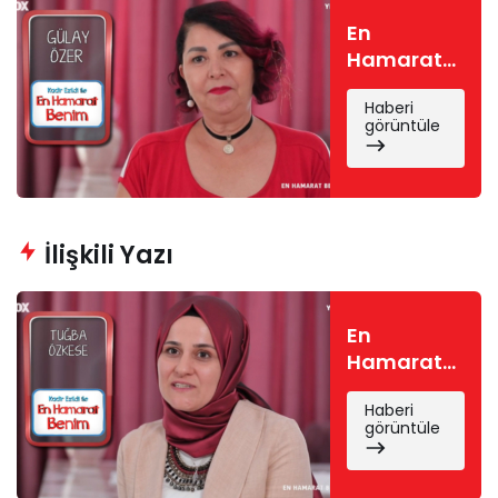
En
Hamarat
Benim
Haberi
Gülay
görüntüle
kimdir?
Gülay Özer
nereli, kaç
yaşında?
İlişkili Yazı
En
Hamarat
Benim
Haberi
Tuğba
görüntüle
kimdir?
Tuğba
Özkese