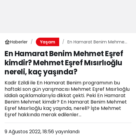
Haberler
En Hamarat Benim Mehmet
Yaşam
Eşref kimdir? Mehmet Eşref
En Hamarat Benim Mehmet Eşref
Mısırlıoğlu nereli, kaç
kimdir? Mehmet Eşref Mısırlıoğlu
yaşında?
nereli, kaç yaşında?
Kadir Ezildi ile En Hamarat Benim programının bu
haftaki son gün yarışmacısı Mehmet Eşref Mısırlıoğlu
iddialı açıklamalarıyla dikkat çekti. Peki En Hamarat
Benim Mehmet kimdir? En Hamarat Benim Mehmet
Eşref Mısırlıoğlu kaç yaşında, nereli? İşte Mehmet
Eşref hakkında merak edilenler...
9 Ağustos 2022, 18:56
yayınlandı