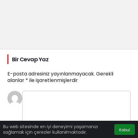
Bir Cevap Yaz
E-posta adresiniz yayınlanmayacak.
Gerekli
alanlar
*
ile işaretlenmişlerdir
Bu web sitesinde en iyi deneyimi yaşamanızı
Kabul
Yorumunuz
sağlamak için çerezler kullanılmaktadır.
0
/30 karakter