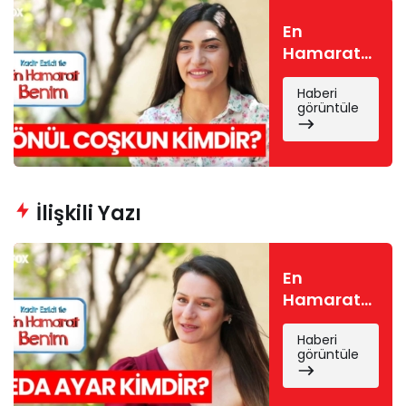
En
Hamarat
Benim
Haberi
Gönül
görüntüle
kimdir?
Gönül
Coşkun
nereli, kaç
yaşında?
İlişkili Yazı
En
Hamarat
Benim
Haberi
Seda
görüntüle
kimdir?
Seda Ayar