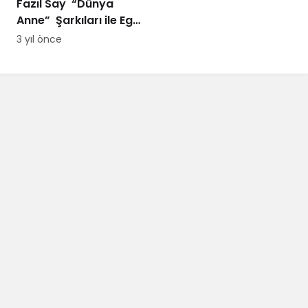
Fazıl Say “Dünya
Anne” Şarkıları ile Ege
Turnesi’nde
3 yıl önce