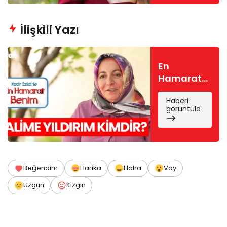
nereli, kaç
yaşında?
İlişkili Yazı
En
Hamarat
Benim
Haberi
Halime
görüntüle
kimdir?
Halime
Yıldırım
nereli, kaç
yaşında?
Beğendim
Harika
Haha
Vay
Üzgün
Kızgın