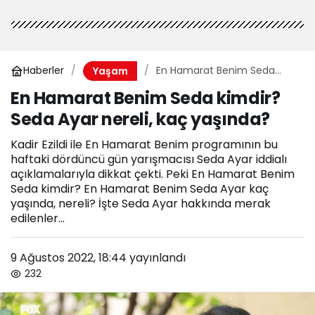
Haberler
En Hamarat Benim Seda
Yaşam
kimdir? Seda Ayar nereli, kaç
En Hamarat Benim Seda kimdir?
yaşında?
Seda Ayar nereli, kaç yaşında?
Kadir Ezildi ile En Hamarat Benim programının bu
haftaki dördüncü gün yarışmacısı Seda Ayar iddialı
açıklamalarıyla dikkat çekti. Peki En Hamarat Benim
Seda kimdir? En Hamarat Benim Seda Ayar kaç
yaşında, nereli? İşte Seda Ayar hakkında merak
edilenler...
9 Ağustos 2022, 18:44
yayınlandı
232