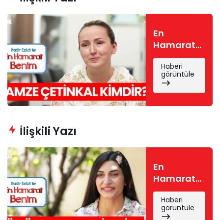
En
Hamarat
Benim
Haberi
Gamze
görüntüle
kimdir?
Gamze
Çetinkal
nereli, kaç
yaşında?
İlişkili Yazı
En
Hamarat
Benim
Haberi
Gönül
görüntüle
kimdir?