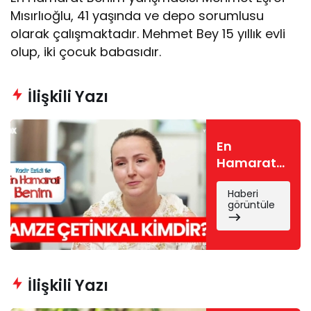
Mısırlıoğlu, 41 yaşında ve depo sorumlusu
olarak çalışmaktadır. Mehmet Bey 15 yıllık evli
olup, iki çocuk babasıdır.
İlişkili Yazı
En
Hamarat
Benim
Haberi
Gamze
görüntüle
kimdir?
Gamze
Çetinkal
nereli, kaç
yaşında?
İlişkili Yazı