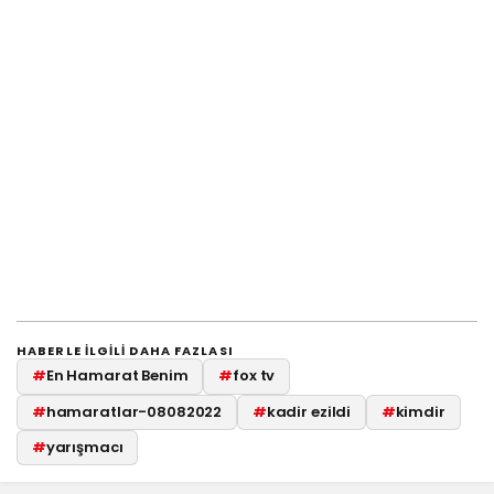
HABERLE ILGILI DAHA FAZLASI
#
En Hamarat Benim
#
fox tv
#
hamaratlar-08082022
#
kadir ezildi
#
kimdir
#
yarışmacı