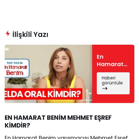
İlişkili Yazı
En
Hamarat
Benim
Haberi
Selda
görüntüle
kimdir?
Selda Oral
nereli, kaç
yaşında?
EN HAMARAT BENİM MEHMET EŞREF
KİMDİR?
En Hamarat Benim yarışmacısı Mehmet Eşref