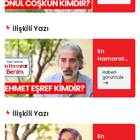
Gönül
Coşkun
nereli, kaç
yaşında?
İlişkili Yazı
En
Hamarat
Benim
Haberi
Mehmet
görüntüle
Eşref
kimdir?
Mehmet
Eşref
Mısırlıoğlu
İlişkili Yazı
nereli, kaç
yaşında?
En