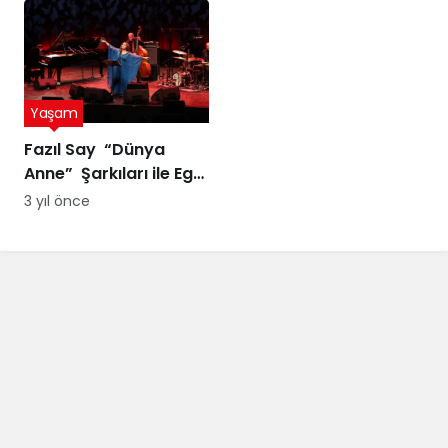
suyuyla
ödül
Yaşam
Fazıl Say “Dünya
Anne” Şarkıları ile Ege
Turnesi’nde
3 yıl önce