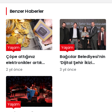
Benzer Haberler
Yaşam
Yaşam
Çöpe attığınız
Bağcılar Belediyesi’nin
elektronikler artık
‘Dijital Şehir İkizi
altına dönüşebilir!
Sürdürülebilir Şehir
2 yıl önce
3 yıl önce
Üstelik peynir altı
Yönetimi Projesi’ne
suyuyla
ödül
Yaşam