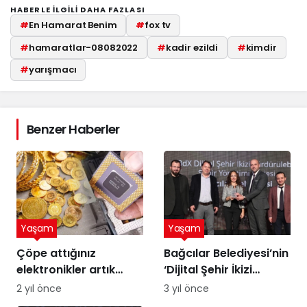
HABERLE ILGILI DAHA FAZLASI
#
En Hamarat Benim
#
fox tv
#
hamaratlar-08082022
#
kadir ezildi
#
kimdir
#
yarışmacı
Benzer Haberler
Yaşam
Yaşam
Çöpe attığınız
Bağcılar Belediyesi’nin
elektronikler artık
‘Dijital Şehir İkizi
altına dönüşebilir!
Sürdürülebilir Şehir
2 yıl önce
3 yıl önce
Üstelik peynir altı
Yönetimi Projesi’ne