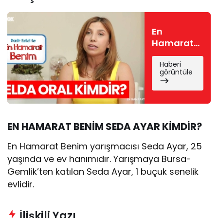
En
Hamarat
Benim
Haberi
Selda
görüntüle
kimdir?
Selda Oral
nereli, kaç
yaşında?
EN HAMARAT BENİM SEDA AYAR KİMDİR?
En Hamarat Benim yarışmacısı Seda Ayar, 25
yaşında ve ev hanımıdır. Yarışmaya Bursa-
Gemlik’ten katılan Seda Ayar, 1 buçuk senelik
evlidir.
İlişkili Yazı