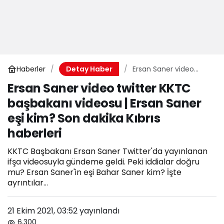
Haberler
Ersan Saner video
Detay Haber
twitter KKTC
Ersan Saner video twitter KKTC
başbakanı videosu |
başbakanı videosu | Ersan Saner
Ersan Saner eşi kim?
Son dakika Kıbrıs
eşi kim? Son dakika Kıbrıs
haberleri
haberleri
KKTC Başbakanı Ersan Saner Twitter'da yayınlanan
ifşa videosuyla gündeme geldi. Peki iddialar doğru
mu? Ersan Saner'in eşi Bahar Saner kim? İşte
ayrıntılar...
21 Ekim 2021, 03:52
yayınlandı
6.300