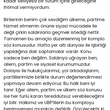
kadar seviyesiz bir tutum içine girileceğine
ihtimal vermiyordum.
Birilerinin benim çok sevdiğim ülkeme, partime
hizmet etmemin önüne siyasi mücadele ile
değil çirkin saldırılarla geçmek istediği nettir.
Tamamen bu amaçla düzenlenmiş bir komplo
söz konusudur. Hatta yer altı dünyası ile işbirliği
yapıldığına dair saptamalar vardır. Konu
sadece ben değilim. Saldırıya uğrayan ben,
ailem, partim ve siyaset kurumumuzdur.
Dolayısı ile hukukçularımız, yol arkadaşlarım,
partililerimizle birlikte durum değerlendirmesi
yapmaya devam ediyoruz. Bu halk beni iyi
tanır. Eğer ailem, partim ve ülkem söz konusu
ise her türlü kararı tereddütsüz verebileceğimi
iyi bilir. Halkımız ve UBP’lilerin bu komployu
benimsemesi mümkün değildir. Görülecektir ki