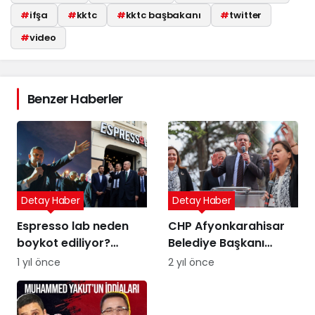
#
ifşa
#
kktc
#
kktc başbakanı
#
twitter
#
video
Benzer Haberler
Detay Haber
Detay Haber
Espresso lab neden
CHP Afyonkarahisar
boykot ediliyor?
Belediye Başkanı
Espresso Lab sahibi
Adayı Burcu Köksal
1 yıl önce
2 yıl önce
kim?
kimdir, neden TT oldu?
Dem Parti çıkışı