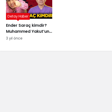
Detay Haber
Ender Saraç kimdir?
Muhammed Yakut’un
iddialarında adı geçen
3 yıl önce
Ender Saraç evli mi,
kaç çocuğu var?