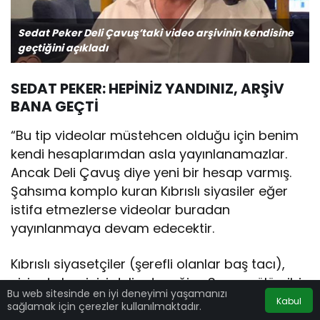
Sedat Peker Deli Çavuş’taki video arşivinin kendisine
geçtiğini açıkladı
SEDAT PEKER: HEPİNİZ YANDINIZ, ARŞİV
BANA GEÇTİ
“Bu tip videolar müstehcen olduğu için benim
kendi hesaplarımdan asla yayınlanamazlar.
Ancak Deli Çavuş diye yeni bir hesap varmış.
Şahsıma komplo kuran Kıbrıslı siyasiler eğer
istifa etmezlerse videolar buradan
yayınlanmaya devam edecektir.
Kıbrıslı siyasetçiler (şerefli olanlar baş tacı),
sizin de hepinizi deli edeceğim. Sonra sülü gibi
Bu web sitesinde en iyi deneyimi yaşamanızı
sizi de tedavi edeceğim.
Falyalı
’nın arşivinde
Kabul
sağlamak için çerezler kullanılmaktadır.
Türkiye’den kimler mi var? Çok eğleneceğiz