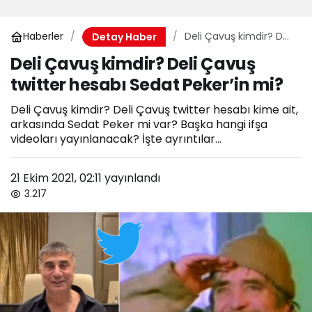
Haberler
Deli Çavuş kimdir? Deli
Detay Haber
Çavuş twitter hesabı
Deli Çavuş kimdir? Deli Çavuş
Sedat Peker’in mi?
twitter hesabı Sedat Peker’in mi?
Deli Çavuş kimdir? Deli Çavuş twitter hesabı kime ait,
arkasında Sedat Peker mi var? Başka hangi ifşa
videoları yayınlanacak? İşte ayrıntılar...
21 Ekim 2021, 02:11
yayınlandı
3.217