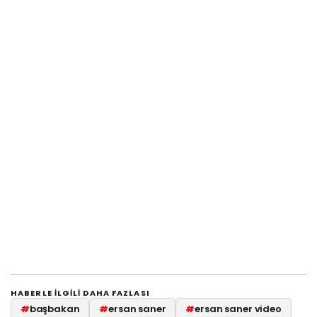
HABERLE ILGILI DAHA FAZLASI
#
başbakan
#
ersan saner
#
ersan saner video