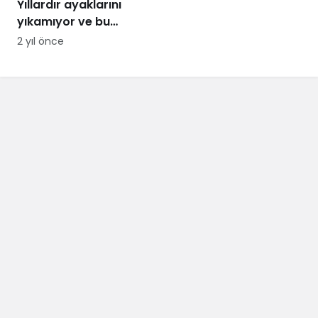
Yıllardır ayaklarını
yıkamıyor ve bu
sayede para
2 yıl önce
kazanıyor! Ağızları
açık bırakan kazanç