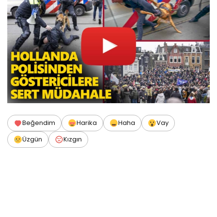
Beğendim
Harika
Haha
Vay
Üzgün
Kızgın