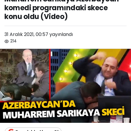
komedi programındaki skece
oldu (Video)
konu oldu (Video)
31 Aralık 2021, 00:57
yayınlandı
214