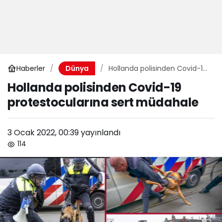
Haberler
Hollanda polisinden Covid-19
Dünya
protestocularına sert
Hollanda polisinden Covid-19
müdahale
protestocularına sert müdahale
3 Ocak 2022, 00:39
yayınlandı
114