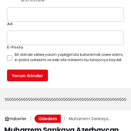
0
/30 karakter
Ad
E-Posta
Bir dahaki sefere yorum yaptığımda kullanılmak üzere adımı,
e-posta adresimi ve web site adresimi bu tarayıcıya kaydet.
Yorum Gönder
Haberler
Muharrem Sarıkaya
Gündem
Azerbaycan komedi
Muharrem Sarıkaya Azerbaycan
programındaki skece konu