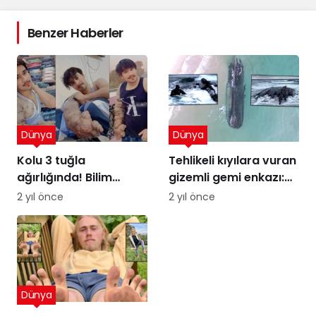
Benzer Haberler
Dünya
Dünya
Kolu 3 tuğla
Tehlikeli kıyılara vuran
ağırlığında! Bilim
gizemli gemi enkazı:
insanları şaşkın
Kumdaki Hayalet
2 yıl önce
2 yıl önce
Dünya