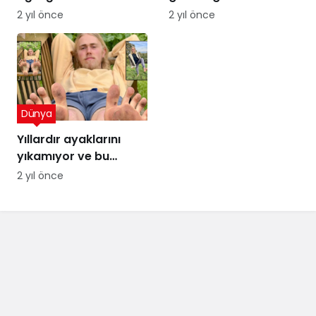
insanları şaşkın
Kumdaki Hayalet
2 yıl önce
2 yıl önce
Dünya
Yıllardır ayaklarını
yıkamıyor ve bu
sayede para
2 yıl önce
kazanıyor! Ağızları
açık bırakan kazanç