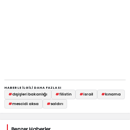
HABERLE ILGILI DAHA FAZLASI
#
dışişleri bakanlığı
#
filistin
#
israil
#
kınama
#
mescidi aksa
#
saldırı
Benzer Haberler