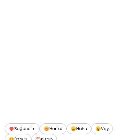
Beğendim
Harika
Haha
Vay
Üzgün
Kızgın