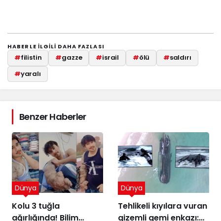
HABERLE ILGILI DAHA FAZLASI
#
filistin
#
gazze
#
israil
#
ölü
#
saldırı
#
yaralı
Benzer Haberler
Dünya
Dünya
Kolu 3 tuğla
Tehlikeli kıyılara vuran
ağırlığında! Bilim
gizemli gemi enkazı: