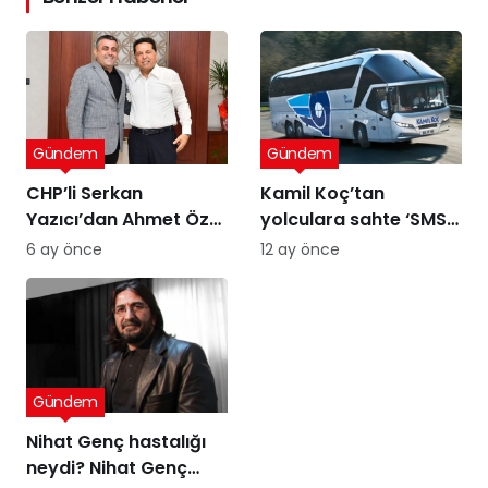
Gündem
Gündem
CHP’li Serkan
Kamil Koç’tan
Yazıcı’dan Ahmet Özer
yolculara sahte ‘SMS’
kararına tepki: Bu bir
uyarısı
6 ay önce
12 ay önce
yargı değil, sandığı
tanımayan düzenin
itirafı
Gündem
Nihat Genç hastalığı
neydi? Nihat Genç