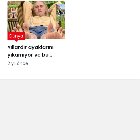
Dünya
Yıllardır ayaklarını
yıkamıyor ve bu
sayede para
2 yıl önce
kazanıyor! Ağızları
açık bırakan kazanç