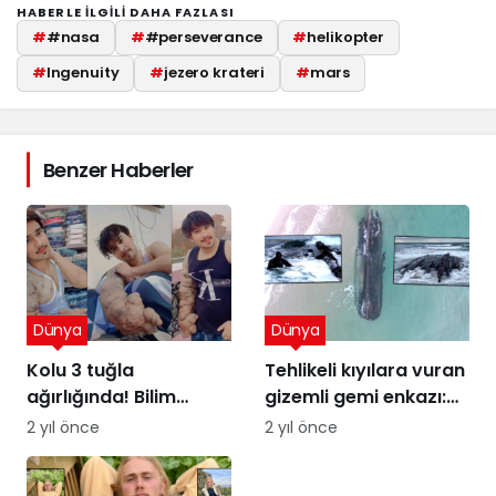
HABERLE ILGILI DAHA FAZLASI
#
#nasa
#
#perseverance
#
helikopter
#
Ingenuity
#
jezero krateri
#
mars
Benzer Haberler
Dünya
Dünya
Kolu 3 tuğla
Tehlikeli kıyılara vuran
ağırlığında! Bilim
gizemli gemi enkazı:
insanları şaşkın
Kumdaki Hayalet
2 yıl önce
2 yıl önce