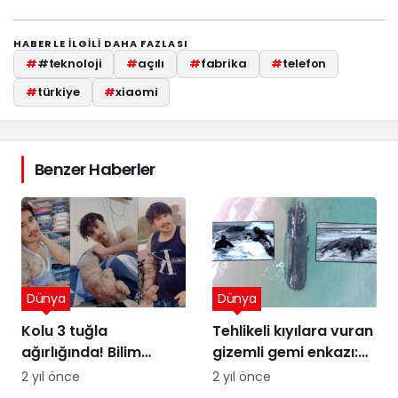
HABERLE ILGILI DAHA FAZLASI
#
#teknoloji
#
açılı
#
fabrika
#
telefon
#
türkiye
#
xiaomi
Benzer Haberler
Dünya
Dünya
Kolu 3 tuğla
Tehlikeli kıyılara vuran
ağırlığında! Bilim
gizemli gemi enkazı:
insanları şaşkın
Kumdaki Hayalet
2 yıl önce
2 yıl önce