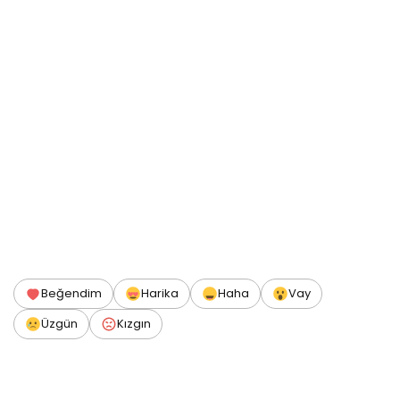
Beğendim
Harika
Haha
Vay
Üzgün
Kızgın