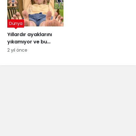
Dünya
Yıllardır ayaklarını
yıkamıyor ve bu
sayede para
2 yıl önce
kazanıyor! Ağızları
açık bırakan kazanç