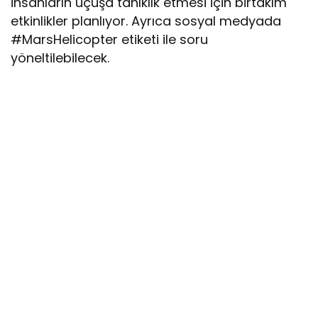
insanların uçuşa tanıklık etmesi için birtakım
etkinlikler planlıyor. Ayrıca sosyal medyada
#MarsHelicopter etiketi ile soru
yöneltilebilecek.