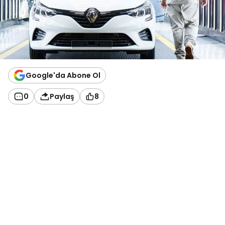
Google'da Abone Ol
0
Paylaş
8