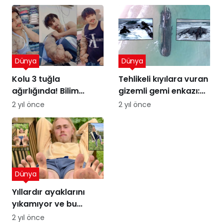
Dünya
Dünya
Kolu 3 tuğla
Tehlikeli kıyılara vuran
ağırlığında! Bilim
gizemli gemi enkazı:
insanları şaşkın
Kumdaki Hayalet
2 yıl önce
2 yıl önce
Dünya
Yıllardır ayaklarını
yıkamıyor ve bu
sayede para
2 yıl önce