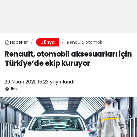
Haberler
Renault, otomobil
Dünya
aksesuarları için Türkiye’de
Renault, otomobil aksesuarları için
ekip kuruyor
Türkiye’de ekip kuruyor
29 Nisan 2021, 15:23
yayınlandı
155