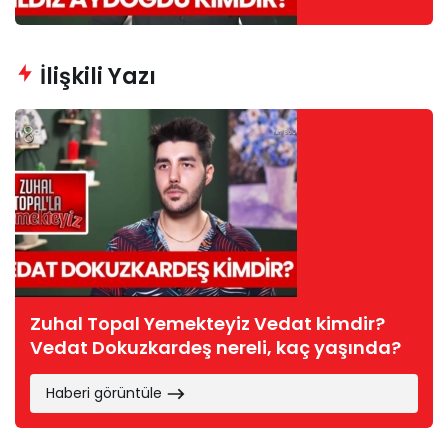
Aydoğdu
nereli, kaç
yaşında?
İlişkili Yazı
Zuhal Topal Yemekteyiz Vedat kimdir?
Vedat Dokuzkardeş nereli, kaç yaşında?
Haberi görüntüle