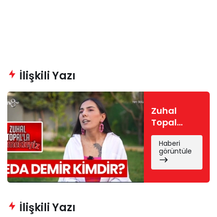
İlişkili Yazı
Zuhal
Topal
Yemekteyiz
Haberi
Seda
görüntüle
kimdir?
Seda
Demir
nereli, kaç
yaşında?
İlişkili Yazı