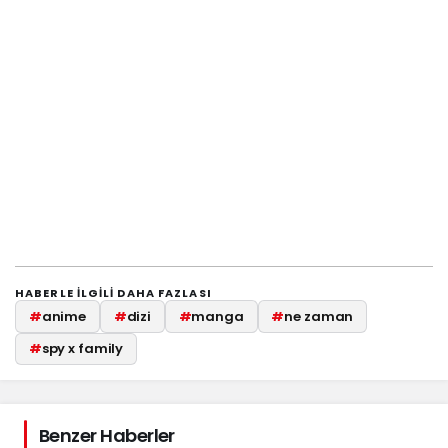
HABERLE ILGILI DAHA FAZLASI
#
anime
#
dizi
#
manga
#
ne zaman
#
spy x family
Benzer Haberler