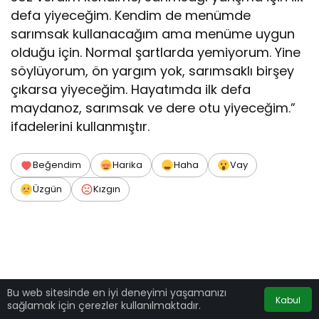
defa yiyeceğim. Kendim de menümde
sarımsak kullanacağım ama menüme uygun
olduğu için. Normal şartlarda yemiyorum. Yine
söylüyorum, ön yargım yok, sarımsaklı birşey
çıkarsa yiyeceğim. Hayatımda ilk defa
maydanoz, sarımsak ve dere otu yiyeceğim.”
ifadelerini kullanmıştır.
Beğendim
Harika
Haha
Vay
Üzgün
Kızgın
Bu web sitesinde en iyi deneyimi yaşamanızı
Kabul
sağlamak için çerezler kullanılmaktadır.