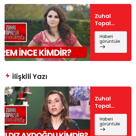
Zuhal
Topal
Yemekteyiz
Haberi
İrem
görüntüle
kimdir?
İrem İnce
nereli, kaç
yaşında?
İlişkili Yazı
Zuhal
Topal
Yemekteyiz
Haberi
Yıldız
görüntüle
kimdir?
Yıldız