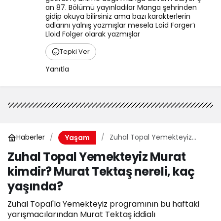
an 87. Bölümü yayınladılar Manga şehrinden 
gidip okuya bilirsiniz ama bazı karakterlerin 
adlarını yalnış yazmışlar mesela Loid Forger’ı 
Lloid Folger olarak yazmışlar
Tepki Ver
Yanıtla
Haberler
Zuhal Topal Yemekteyiz
Yaşam
Murat kimdir? Murat Tektaş
Zuhal Topal Yemekteyiz Murat
nereli, kaç yaşında?
kimdir? Murat Tektaş nereli, kaç
yaşında?
Zuhal Topal'la Yemekteyiz programının bu haftaki
yarışmacılarından Murat Tektaş iddialı