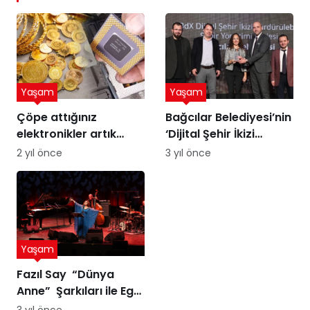
Yaşam
Yaşam
Çöpe attığınız
Bağcılar Belediyesi’nin
elektronikler artık
‘Dijital Şehir İkizi
altına dönüşebilir!
Sürdürülebilir Şehir
2 yıl önce
3 yıl önce
Üstelik peynir altı
Yönetimi Projesi’ne
suyuyla
ödül
Yaşam
Fazıl Say “Dünya
Anne” Şarkıları ile Ege
Turnesi’nde
3 yıl önce