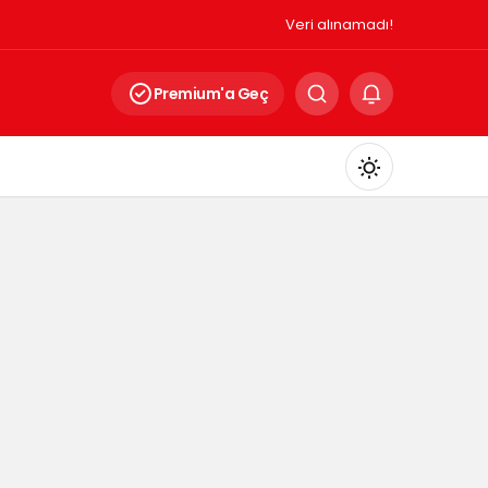
Veri alınamadı!
Premium'a Geç
Mod
değiştir
Gündüz Modu
Gündüz modunu seçin.
Gece Modu
Gece modunu seçin.