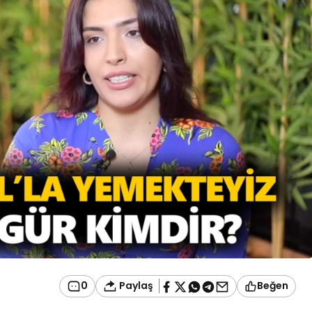
Paylaş
0
Beğen