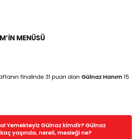
EM’İN MENÜSÜ
ftanın finalinde 31 puan alan
Gülnaz Hanım
15
al Yemekteyiz Gülnaz kimdir? Gülnaz
kaç yaşında, nereli, mesleği ne?