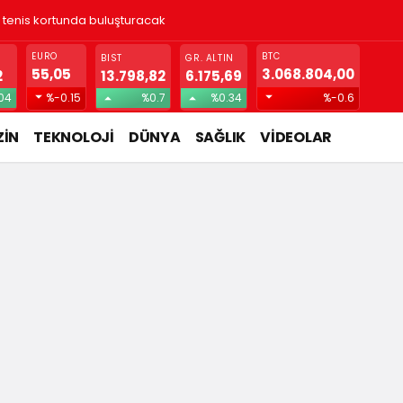
! Gizlice yerleşen parazit, görme kaybına yol açıyor
EURO
BTC
BIST
GR. ALTIN
55,05
3.068.804,00
2
13.798,82
6.175,69
04
%-0.15
%0.7
%0.34
%-0.6
İN
TEKNOLOJİ
DÜNYA
SAĞLIK
VİDEOLAR