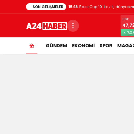
1:48
Evde kedi besleyenler dikkat
SON GELIŞMELER
USD
47,7
%0.
GÜNDEM
EKONOMİ
SPOR
MAGAZ