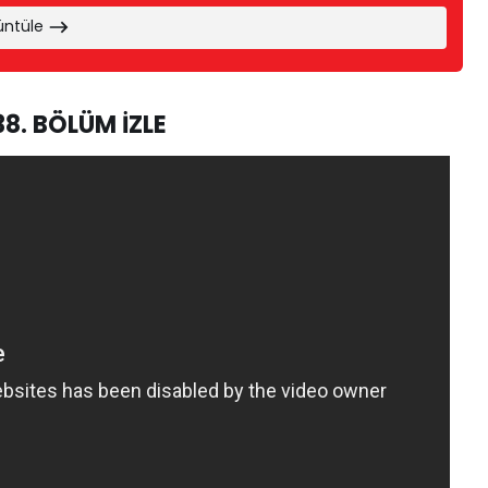
üntüle
8. BÖLÜM İZLE