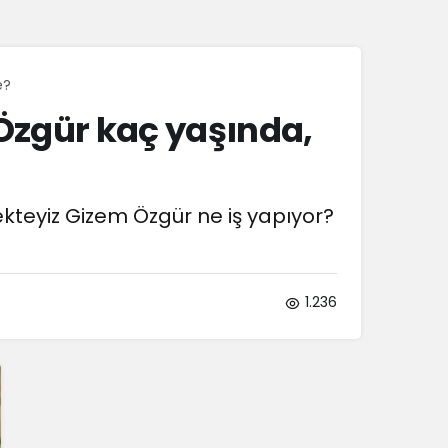
Sistem Modu
Sistem modunu seçin.
e?
Özgür kaç yaşında,
kteyiz Gizem Özgür ne iş yapıyor?
1.236