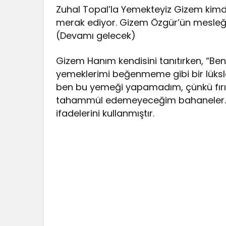
Zuhal Topal’la Yemekteyiz Gizem kimdir 
merak ediyor. Gizem Özgür’ün mesleği 
(Devamı gelecek)
Gizem Hanım kendisini tanıtırken, “B
yemeklerimi beğenmeme gibi bir lüksle
ben bu yemeği yapamadım, çünkü fırını
tahammül edemeyeceğim bahaneler. Bun
ifadelerini kullanmıştır.