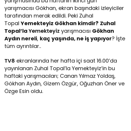
yarışmasında bu haftanın ikinci gün
yarışmacısı Gökhan, ekran başındaki izleyiciler
tarafından merak edildi. Peki Zuhal
Topal
Yemekteyiz Gökhan kimdir?
Zuhal
Topal’la
Yemekteyiz
yarışmacısı
Gökhan
Aydın nereli
,
kaç yaşında, ne iş yapıyor
? İşte
tüm ayrıntılar..
TV8
ekranlarında her hafta içi saat 16.00’da
yayınlanan Zuhal Topal’la Yemekteyiz‘in bu
haftaki yarışmacıları; Canan Yılmaz Yoldaş,
Gökhan Aydın, Gizem Özgür, Oğuzhan Öner ve
Özge Esin oldu.