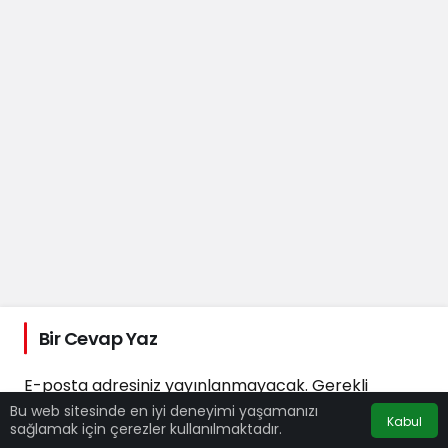
Bir Cevap Yaz
E-posta adresiniz yayınlanmayacak.
Gerekli
alanlar
*
ile işaretlenmişlerdir
Bu web sitesinde en iyi deneyimi yaşamanızı
Kabul
sağlamak için çerezler kullanılmaktadır.