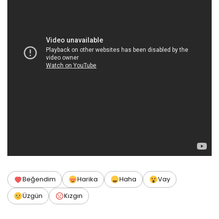
Beğendim
Harika
Haha
Vay
Üzgün
Kızgın