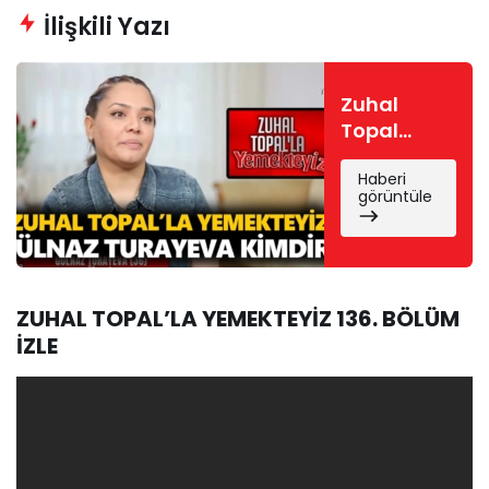
İlişkili Yazı
Zuhal
Topal
Yemekteyiz
Haberi
Gülnaz
görüntüle
kimdir?
Gülnaz
Turayeva
kaç
yaşında,
ZUHAL TOPAL’LA YEMEKTEYİZ 136. BÖLÜM
nereli,
İZLE
mesleği
ne?