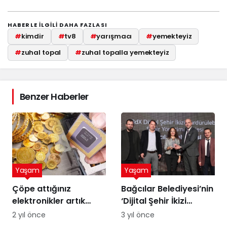
HABERLE ILGILI DAHA FAZLASI
#
kimdir
#
tv8
#
yarışmacı
#
yemekteyiz
#
zuhal topal
#
zuhal topalla yemekteyiz
Benzer Haberler
Yaşam
Yaşam
Çöpe attığınız
Bağcılar Belediyesi’nin
elektronikler artık
‘Dijital Şehir İkizi
altına dönüşebilir!
Sürdürülebilir Şehir
2 yıl önce
3 yıl önce
Üstelik peynir altı
Yönetimi Projesi’ne