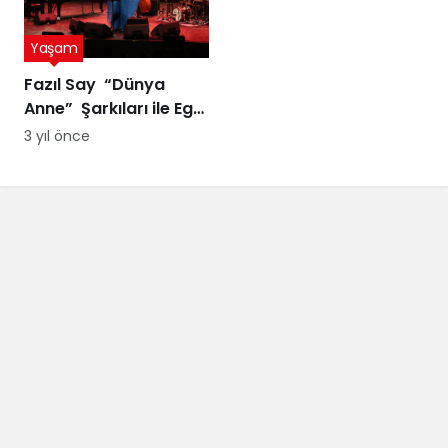
Yaşam
Fazıl Say “Dünya
Anne” Şarkıları ile Ege
Turnesi’nde
3 yıl önce