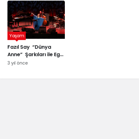
suyuyla
ödül
Yaşam
Fazıl Say “Dünya
Anne” Şarkıları ile Ege
Turnesi’nde
3 yıl önce