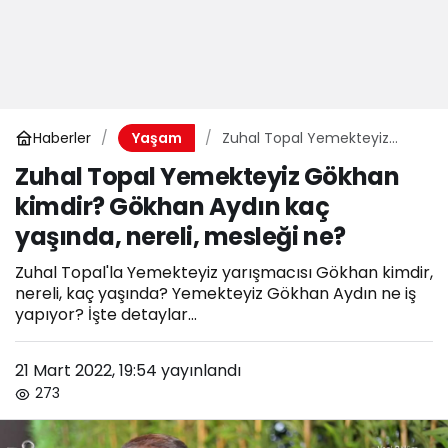
Haberler
Zuhal Topal Yemekteyiz
Yaşam
Gökhan kimdir? Gökhan
Zuhal Topal Yemekteyiz Gökhan
Aydın kaç yaşında, nereli,
kimdir? Gökhan Aydın kaç
mesleği ne?
yaşında, nereli, mesleği ne?
Zuhal Topal'la Yemekteyiz yarışmacısı Gökhan kimdir,
nereli, kaç yaşında? Yemekteyiz Gökhan Aydın ne iş
yapıyor? İşte detaylar...
21 Mart 2022, 19:54
yayınlandı
273