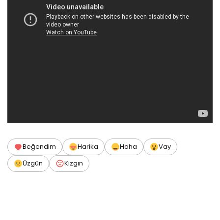
Beğendim
Harika
Haha
Vay
Üzgün
Kızgın