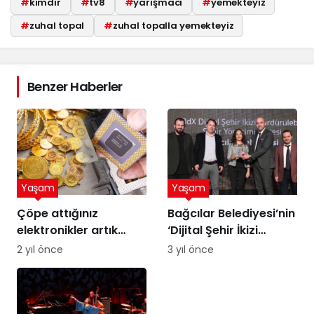
#
kimdir
#
tv8
#
yarışmacı
#
yemekteyiz
#
zuhal topal
#
zuhal topalla yemekteyiz
Benzer Haberler
Yaşam
Yaşam
Çöpe attığınız
Bağcılar Belediyesi’nin
elektronikler artık
‘Dijital Şehir İkizi
altına dönüşebilir!
Sürdürülebilir Şehir
2 yıl önce
3 yıl önce
Üstelik peynir altı
Yönetimi Projesi’ne
suyuyla
ödül