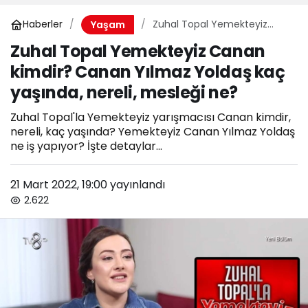
Haberler
Zuhal Topal Yemekteyiz
Yaşam
Canan kimdir? Canan
Zuhal Topal Yemekteyiz Canan
Yılmaz Yoldaş kaç yaşında,
kimdir? Canan Yılmaz Yoldaş kaç
nereli, mesleği ne?
yaşında, nereli, mesleği ne?
Zuhal Topal'la Yemekteyiz yarışmacısı Canan kimdir,
nereli, kaç yaşında? Yemekteyiz Canan Yılmaz Yoldaş
ne iş yapıyor? İşte detaylar...
21 Mart 2022, 19:00
yayınlandı
2.622