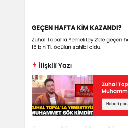
GEÇEN HAFTA KİM KAZANDI?
Zuhal Topal’la Yemekteyiz’de geçen h
15 bin TL ödülün sahibi oldu.
İlişkili Yazı
Zuhal To
Muhammet 
Haberi gör