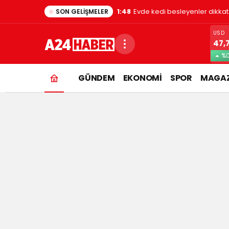
1:48
Evde kedi besleyenler dikkat
SON GELIŞMELER
USD
47,
%0
GÜNDEM
EKONOMİ
SPOR
MAGAZ