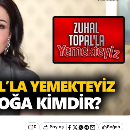
Paylaş
0
Beğen