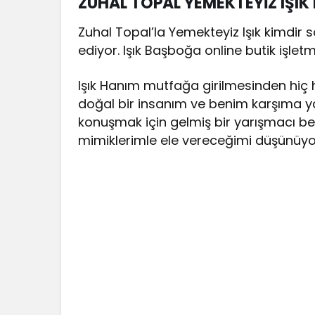
ZUHAL TOPAL YEMEKTEYİZ IŞIK
Zuhal Topal’la Yemekteyiz Işık kimdir sor
ediyor. Işık Başboğa online butik işlet
Işık Hanım mutfağa girilmesinden hiç
doğal bir insanım ve benim karşıma 
konuşmak için gelmiş bir yarışmacı ben
mimiklerimle ele vereceğimi düşünüyoru