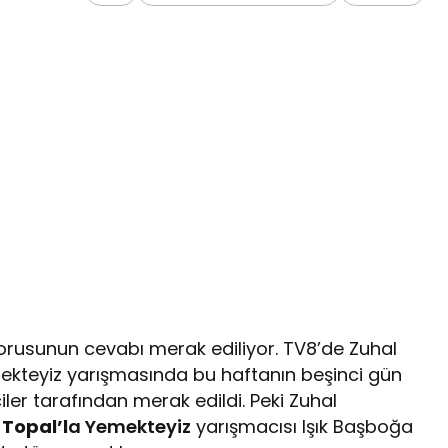
sorusunun cevabı merak ediliyor. TV8’de Zuhal
kteyiz yarışmasında bu haftanın beşinci gün
ciler tarafından merak edildi. Peki Zuhal
 Topal’l
a Yemekteyiz
yarışmacısı Işık Başboğa