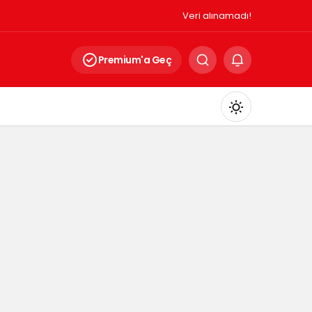
Veri alınamadı!
Premium'a Geç
Mod
değiştir
Gündüz Modu
Gündüz modunu seçin.
Gece Modu
Gece modunu seçin.