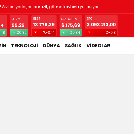
! Gizlice yerleşen parazit, görme kaybına yol açıyor
BIST
BTC
EURO
GR. ALTIN
13.779,39
3.093.213,00
74
55,25
6.175,69
.18
%0.32
%-0.14
%0.34
%-0.3
İN
TEKNOLOJİ
DÜNYA
SAĞLIK
VİDEOLAR