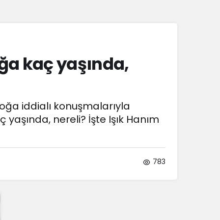
Sistem Modu
Sistem modunu seçin.
oğa kaç yaşında,
oğa iddialı konuşmalarıyla
aç yaşında, nereli? İşte Işık Hanım
783