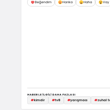
Beğendim
Harika
Haha
Vay
HABERLE ILGILI DAHA FAZLASI
#
kimdir
#
tv8
#
yarışmacı
#
zuhal t