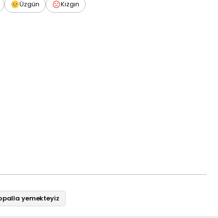
Üzgün
Kızgın
opalla yemekteyiz