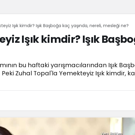
eyiz Işık kimdir? Işık Başboğa kaç yaşında, nereli, mesleği ne?
yiz Işık kimdir? Işık Başb
mının bu haftaki yarışmacılarından Işık Başb
. Peki Zuhal Topal'la Yemekteyiz Işık kimdir, k