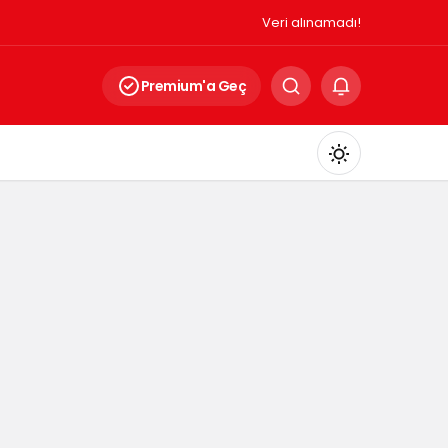
Veri alınamadı!
Premium'a Geç
Mod
değiştir
Gündüz Modu
Gündüz modunu seçin.
Gece Modu
Gece modunu seçin.