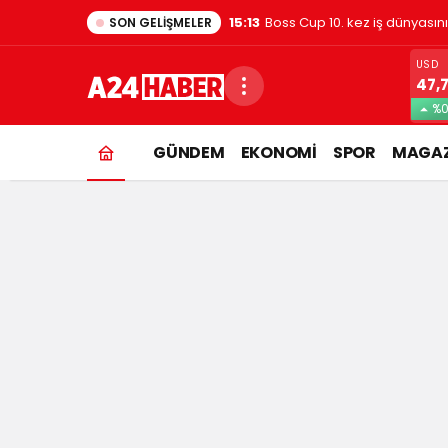
1:48
Evde kedi besleyenler dikkat
SON GELIŞMELER
USD
47,
%0
GÜNDEM
EKONOMİ
SPOR
MAGAZ