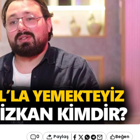
Paylaş
0
Beğen