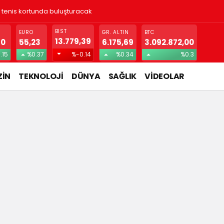
! Gizlice yerleşen parazit, görme kaybına yol açıyor
BIST
EURO
GR. ALTIN
BTC
13.779,39
70
55,23
6.175,69
3.092.872,00
.15
%0.37
%-0.14
%0.34
%0.3
İN
TEKNOLOJİ
DÜNYA
SAĞLIK
VİDEOLAR