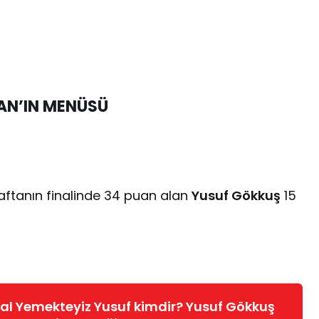
AN’IN MENÜSÜ
aftanın finalinde 34 puan alan
Yusuf Gökkuş
15
al Yemekteyiz Yusuf kimdir? Yusuf Gökkuş