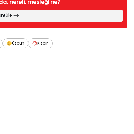
a, nereli, mesleği ne?
üntüle
Üzgün
Kızgın