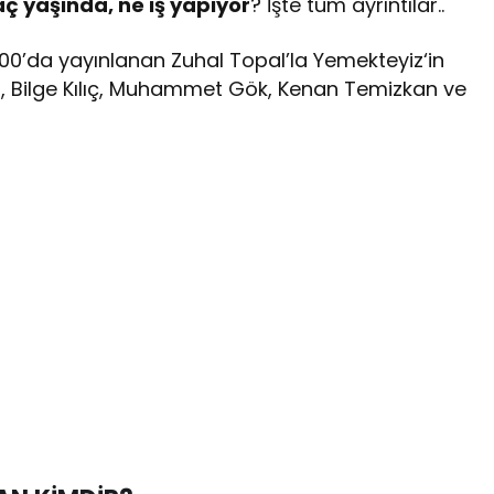
aç yaşında, ne iş yapıyor
? İşte tüm ayrıntılar..
.00’da yayınlanan Zuhal Topal’la Yemekteyiz‘in
lu, Bilge Kılıç, Muhammet Gök, Kenan Temizkan ve