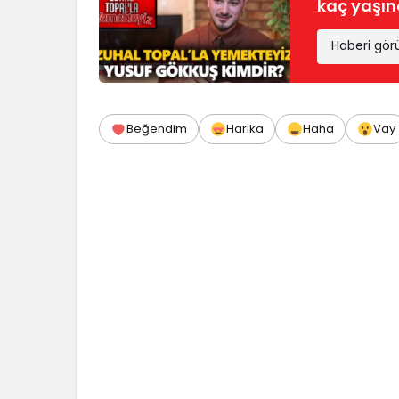
kaç yaşınd
Haberi gör
Beğendim
Harika
Haha
Vay