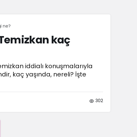
Sistem Modu
Sistem modunu seçin.
i ne?
 Temizkan kaç
mizkan iddialı konuşmalarıyla
ir, kaç yaşında, nereli? İşte
302