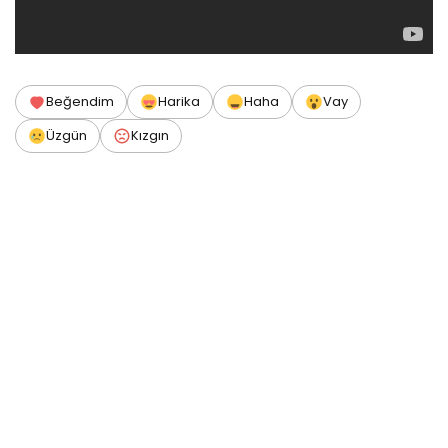
Beğendim
Harika
Haha
Vay
Üzgün
Kızgın