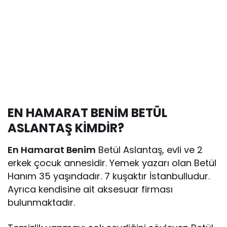
EN HAMARAT BENİM BETÜL
ASLANTAŞ KİMDİR?
En Hamarat Benim
Betül Aslantaş, evli ve 2
erkek çocuk annesidir. Yemek yazarı olan Betül
Hanım 35 yaşındadır. 7 kuşaktır İstanbulludur.
Ayrıca kendisine ait aksesuar firması
bulunmaktadır.