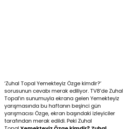
‘Zuhal Topal Yemekteyiz Özge kimdir?’
sorusunun cevabı merak ediliyor. TV8’de Zuhal
Topal’ın sunumuyla ekrana gelen Yemekteyiz
yarışmasında bu haftanın beşinci gün
yarışmacısı Özge, ekran başındaki izleyiciler
tarafından merak edildi. Peki Zuhal
Topal
Yemekteyiz Özge kimdir?
Zuhal