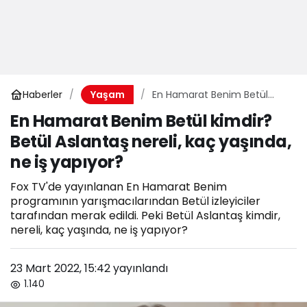
Haberler
En Hamarat Benim Betül
Yaşam
kimdir? Betül Aslantaş nereli,
En Hamarat Benim Betül kimdir?
kaç yaşında, ne iş yapıyor?
Betül Aslantaş nereli, kaç yaşında,
ne iş yapıyor?
Fox TV'de yayınlanan En Hamarat Benim
programının yarışmacılarından Betül izleyiciler
tarafından merak edildi. Peki Betül Aslantaş kimdir,
nereli, kaç yaşında, ne iş yapıyor?
23 Mart 2022, 15:42
yayınlandı
1.140