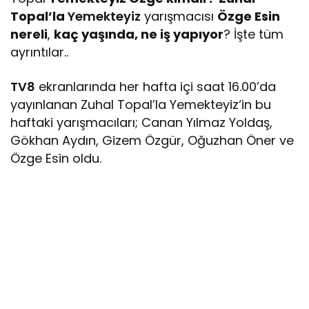
Topal’la
Yemekteyiz
yarışmacısı
Özge Esin
nereli
,
kaç yaşında, ne iş yapıyor
? İşte tüm
ayrıntılar..
TV8
ekranlarında her hafta içi saat 16.00’da
yayınlanan Zuhal Topal’la Yemekteyiz‘in bu
haftaki yarışmacıları; Canan Yılmaz Yoldaş,
Gökhan Aydın, Gizem Özgür, Oğuzhan Öner ve
Özge Esin oldu.