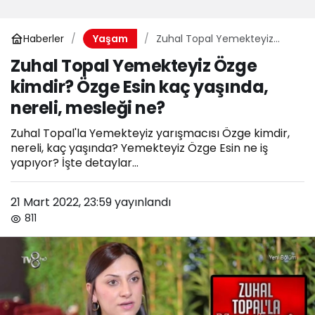
Haberler
Zuhal Topal Yemekteyiz
Yaşam
Özge kimdir? Özge Esin kaç
Zuhal Topal Yemekteyiz Özge
yaşında, nereli, mesleği ne?
kimdir? Özge Esin kaç yaşında,
nereli, mesleği ne?
Zuhal Topal'la Yemekteyiz yarışmacısı Özge kimdir,
nereli, kaç yaşında? Yemekteyiz Özge Esin ne iş
yapıyor? İşte detaylar...
21 Mart 2022, 23:59
yayınlandı
811