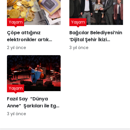
Yaşam
Yaşam
Çöpe attığınız
Bağcılar Belediyesi’nin
elektronikler artık
‘Dijital Şehir İkizi
altına dönüşebilir!
Sürdürülebilir Şehir
2 yıl önce
3 yıl önce
Üstelik peynir altı
Yönetimi Projesi’ne
suyuyla
ödül
Yaşam
Fazıl Say “Dünya
Anne” Şarkıları ile Ege
Turnesi’nde
3 yıl önce