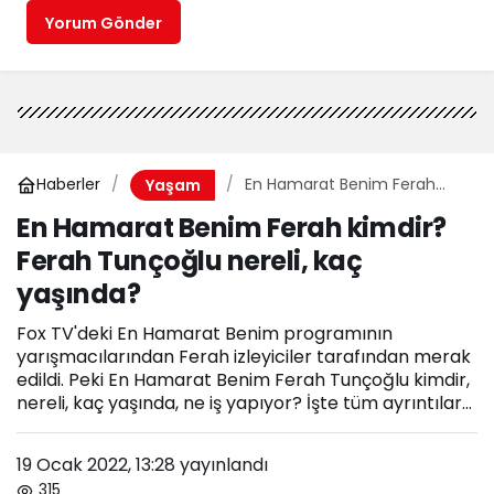
Yorum Gönder
Haberler
En Hamarat Benim Ferah
Yaşam
kimdir? Ferah Tunçoğlu
En Hamarat Benim Ferah kimdir?
nereli, kaç yaşında?
Ferah Tunçoğlu nereli, kaç
yaşında?
Fox TV'deki En Hamarat Benim programının
yarışmacılarından Ferah izleyiciler tarafından merak
edildi. Peki En Hamarat Benim Ferah Tunçoğlu kimdir,
nereli, kaç yaşında, ne iş yapıyor? İşte tüm ayrıntılar...
19 Ocak 2022, 13:28
yayınlandı
315