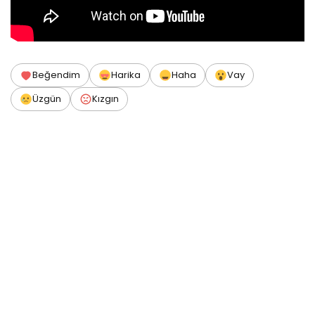
Beğendim
Harika
Haha
Vay
Üzgün
Kızgın