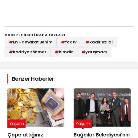
HABERLE ILGILI DAHA FAZLASI
#
En Hamarat Benim
#
fox tv
#
kadir ezildi
#
kadriye sönmez
#
kimdir
#
yarışmacı
Benzer Haberler
Yaşam
Yaşam
Çöpe attığınız
Bağcılar Belediyesi’nin