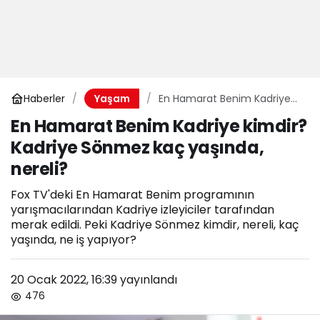
Haberler
En Hamarat Benim Kadriye
Yaşam
kimdir? Kadriye Sönmez kaç
En Hamarat Benim Kadriye kimdir?
yaşında, nereli?
Kadriye Sönmez kaç yaşında,
nereli?
Fox TV'deki En Hamarat Benim programının
yarışmacılarından Kadriye izleyiciler tarafından
merak edildi. Peki Kadriye Sönmez kimdir, nereli, kaç
yaşında, ne iş yapıyor?
20 Ocak 2022, 16:39
yayınlandı
476