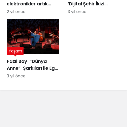
elektronikler artık
‘Dijital Şehir İkizi
altına dönüşebilir!
Sürdürülebilir Şehir
2 yıl önce
3 yıl önce
Üstelik peynir altı
Yönetimi Projesi’ne
suyuyla
ödül
Yaşam
Fazıl Say “Dünya
Anne” Şarkıları ile Ege
Turnesi’nde
3 yıl önce