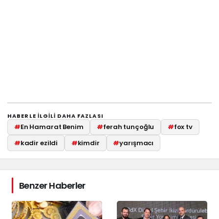
HABERLE ILGILI DAHA FAZLASI
#
En Hamarat Benim
#
ferah tunçoğlu
#
fox tv
#
kadir ezildi
#
kimdir
#
yarışmacı
Benzer Haberler