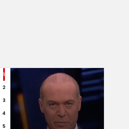
Sistem Modu
Sistem modunu seçin.
1
2
3
4
5