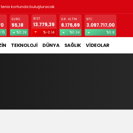
ı tenis kortunda buluşturacak
BIST
EURO
GR. ALTIN
BTC
13.779,39
70
55,18
6.175,69
3.097.717,00
.15
%0.28
%-0.14
%0.34
%0.8
İN
TEKNOLOJİ
DÜNYA
SAĞLIK
VİDEOLAR