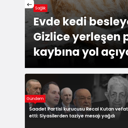
Gündem
CHP'li Yazıcı'da
kararına sert tep
Gündem
Saadet Partisi kurucusu Recai Kutan vefat
etti: Siyasilerden taziye mesajı yağdı