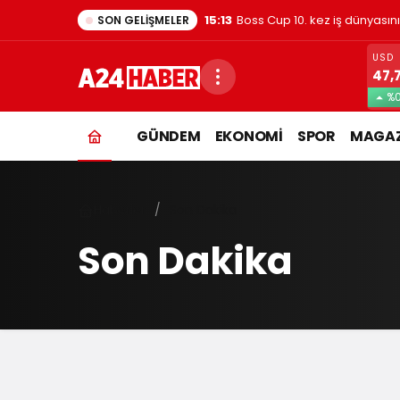
15:13
Boss Cup 10. kez iş dünyasın
SON GELIŞMELER
USD
47,
%0
GÜNDEM
EKONOMİ
SPOR
MAGAZ
Haberler
Son Dakika
Son Dakika