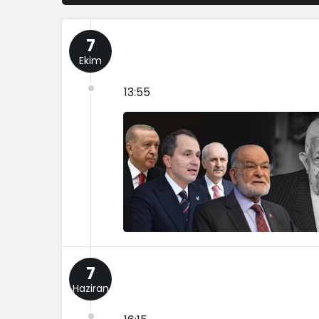
7
Ekim
13:55
7
Haziran