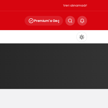
Veri alınamadı!
Premium'a Geç
Mod
değiştir
Gündüz Modu
Gündüz modunu seçin.
Gece Modu
Gece modunu seçin.