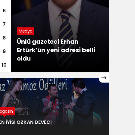
6
7
Gündem
Medya
G
Kamil Koç’tan yolcula
8
Ünlü gazeteci Erhan
Ey
Ertürk’ün yeni adresi belli
C
‘SMS’ uyarısı
9
oldu
ia
10
agazin
EN İYİSİ ÖZKAN DEVECİ