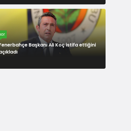
por
Fenerbahçe Başkanı Ali Koç istifa ettiğini
açıkladı