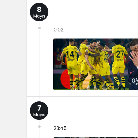
8
Mayıs
0:02
7
Mayıs
23:45