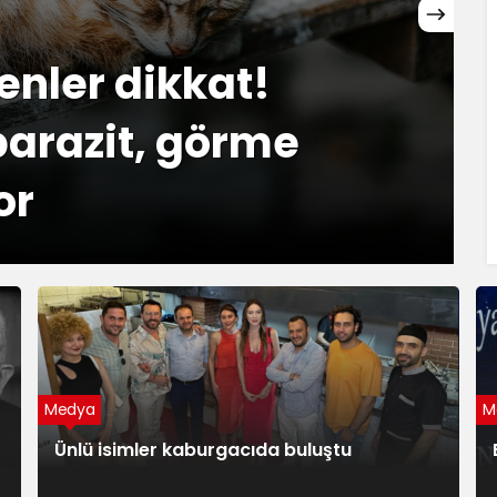
n Ahmet Özer
ki
Medya
M
Ünlü isimler kaburgacıda buluştu