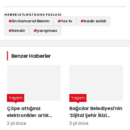
HABERLE ILGILI DAHA FAZLASI
#
En Hamarat Benim
#
fox tv
#
kadir ezildi
#
kimdir
#
yarışmacı
Benzer Haberler
Yaşam
Yaşam
Çöpe attığınız
Bağcılar Belediyesi’nin
elektronikler artık
‘Dijital Şehir İkizi
altına dönüşebilir!
Sürdürülebilir Şehir
2 yıl önce
3 yıl önce
Üstelik peynir altı
Yönetimi Projesi’ne