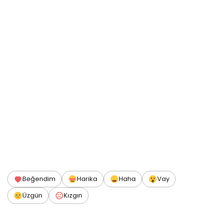
Beğendim
Harika
Haha
Vay
Üzgün
Kızgın