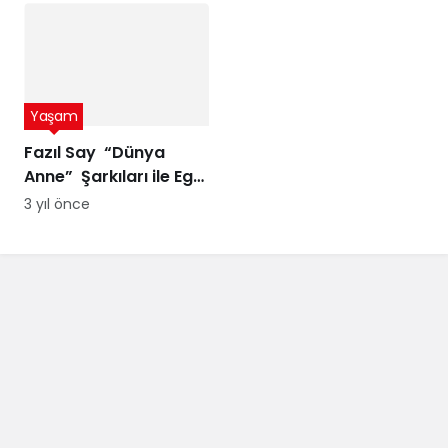
suyuyla
ödül
Yaşam
Fazıl Say “Dünya
Anne” Şarkıları ile Ege
Turnesi’nde
3 yıl önce